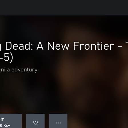
g Dead: A New Frontier -
-5)
ní a adventury
IT
● ● ●
00 Kč+