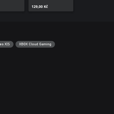
Episode 5
129,00 Kč
es X|S
XBOX Cloud Gaming