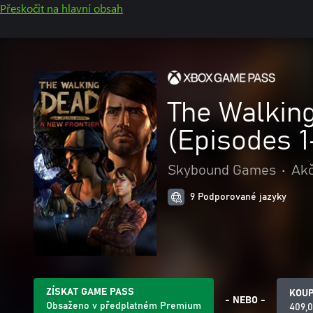
Přeskočit na hlavní obsah
The Walkin
(Episodes 1
Skybound Games
•
Akč
9 Podporované jazyky
ZÍSKAT GAME PASS
KOUP
- NEBO -
Obsaženo v předplatném Premium
409,