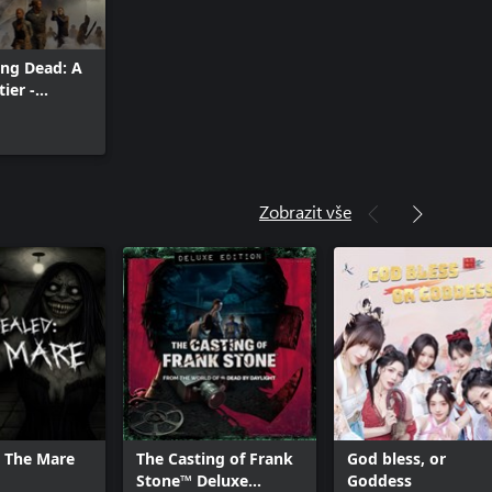
ng Dead: A
ier -
Zobrazit vše
 The Mare
The Casting of Frank
God bless, or
Stone™ Deluxe
Goddess