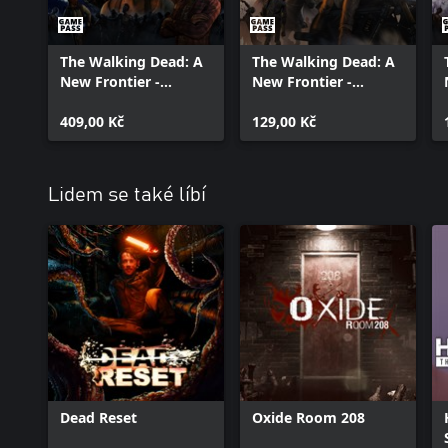
The Walking Dead: A
The Walking Dead: A
New Frontier -
New Frontier -
Season Pass
Episode 5
(Episodes 2-5)
409,00 Kč
129,00 Kč
Lidem se také líbí
Dead Reset
Oxide Room 208