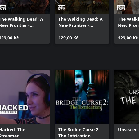
The Walking Dead: A
The Walking Dead: A
The Walki
New Frontier -
New Frontier -
New Front
Episode 2
Episode 3
Episode 4
129,00 Kč
129,00 Kč
129,00 Kč
Hacked: The
The Bridge Curse 2:
Unsealed:
Streamer
The Extrication