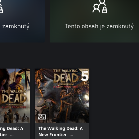
e zamknutý
Tento obsah je zamknutý
ng Dead: A
The Walking Dead: A
ier -
New Frontier -