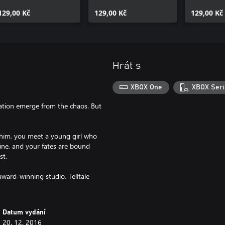
Episode 2
Episode 3
Episode 4
129,00 Kč
129,00 Kč
129,00 Kč
Hrát s
XBOX One
XBOX Seri
zation emerge from the chaos. But
 him, you meet a young girl who
ine, and your fates are bound
st.
 award-winning studio, Telltale
Datum vydání
20. 12. 2016