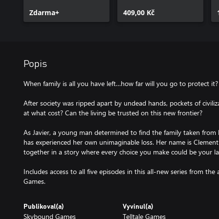
Episode 1
Season Pass
Zdarma+
(Episodes 2-5)
409,00 Kč
Popis
When family is all you have left…how far will you go to protect it?
After society was ripped apart by undead hands, pockets of civili
at what cost? Can the living be trusted on this new frontier?
As Javier, a young man determined to find the family taken from
has experienced her own unimaginable loss. Her name is Clement
together in a story where every choice you make could be your la
Includes access to all five episodes in this all-new series from the
Games.
Publikoval(a)
Vyvinul(a)
Skybound Games
Telltale Games