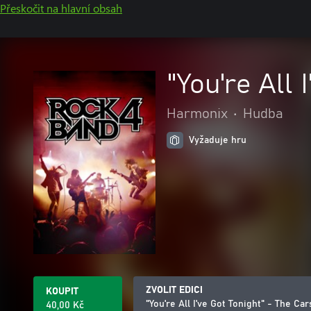
Přeskočit na hlavní obsah
"You're All 
Harmonix
•
Hudba
Vyžaduje hru
ZVOLIT EDICI
KOUPIT
"You're All I've Got Tonight" - The Car
40,00 Kč