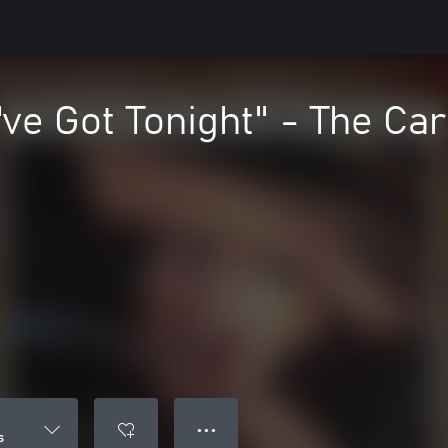
I've Got Tonight" - The Ca
● ● ●
s