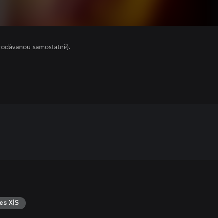
prodávanou samostatně).
es X|S