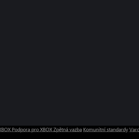
o XBOX
Podpora pro XBOX
Zpětná vazba
Komunitní standardy
Varo