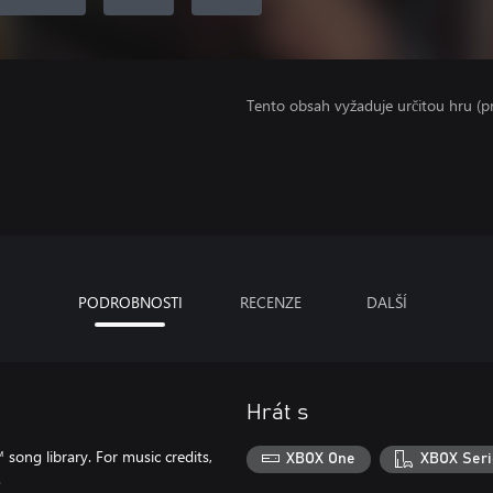
Tento obsah vyžaduje určitou hru (
PODROBNOSTI
RECENZE
DALŠÍ
Hrát s
song library. For music credits,
XBOX One
XBOX Seri
.