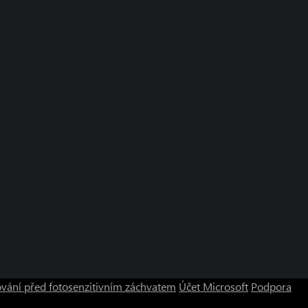
vání před fotosenzitivním záchvatem
Účet Microsoft
Podpora