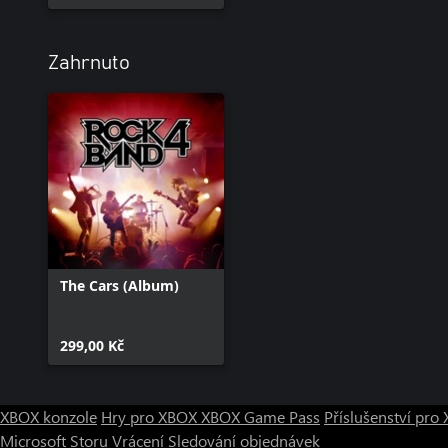
Zahrnuto
The Cars (Album)
299,00 Kč
XBOX konzole
Hry pro XBOX
XBOX Game Pass
Příslušenství pr
Microsoft Storu
Vrácení
Sledování objednávek