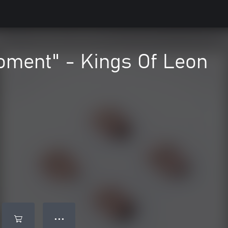
oment" - Kings Of Leon
● ● ●