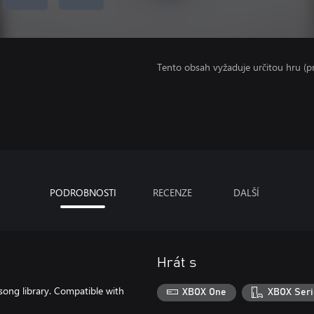
Tento obsah vyžaduje určitou hru (
PODROBNOSTI
RECENZE
DALŠÍ
Hrát s
ng library. Compatible with
XBOX One
XBOX Seri