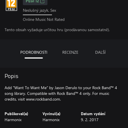
PEGI 12
Neslušný jazyk, Sex
Online Music Not Rated
Tento obsah vyžaduje určitou hru (prodávanou samostatně).
PODROBNOSTI
RECENZE
DALŠÍ
Popis
Add "Want To Want Me" by Jason Derulo to your Rock Band™ 4
song library. Compatible with Rock Band™ 4 only. For music
credits, visit www.rockband.com.
Publikoval(a)
Vyvinul(a)
Datum vydání
Harmonix
Harmonix
9. 2. 2017