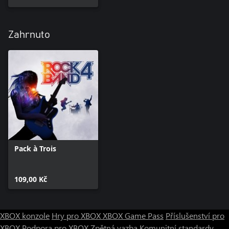
Zahrnuto
Pack à Trois
109,00 Kč
XBOX konzole
Hry pro XBOX
XBOX Game Pass
Příslušenství pro
XBOX
Podpora pro XBOX
Zpětná vazba
Komunitní standardy