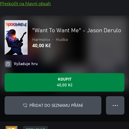
Přeskočit na hlavní obsah
"Want To Want Me" - Jason Derulo
Harmonix
•
Hudba
40,00 Kč
Vyžaduje hru
KOUPIT
40,00 Kč
PŘIDAT DO SEZNAMU PŘÁNÍ
● ● ●