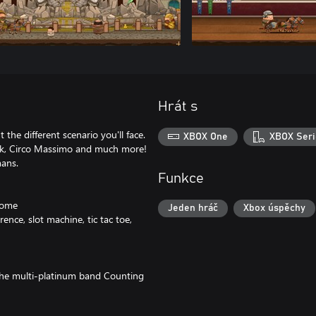
Hrát s
the different scenario you'll face.
XBOX One
XBOX Seri
park, Circo Massimo and much more!
mans.
Funkce
Rome
Jeden hráč
Xbox úspěchy
nce, slot machine, tic tac toe,
the multi-platinum band Counting