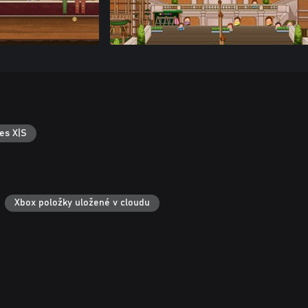
es X|S
Xbox položky uložené v cloudu