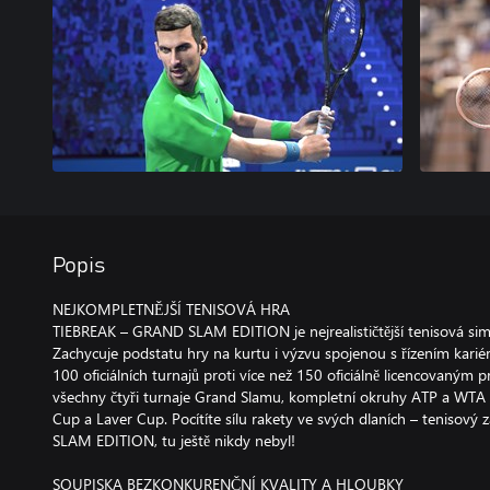
Popis
NEJKOMPLETNĚJŠÍ TENISOVÁ HRA
TIEBREAK – GRAND SLAM EDITION je nejrealističtější tenisová sim
Zachycuje podstatu hry na kurtu i výzvu spojenou s řízením karié
100 oficiálních turnajů proti více než 150 oficiálně licencovaným 
všechny čtyři turnaje Grand Slamu, kompletní okruhy ATP a WTA
Cup a Laver Cup. Pocítíte sílu rakety ve svých dlaních – tenisový
SLAM EDITION, tu ještě nikdy nebyl!
SOUPISKA BEZKONKURENČNÍ KVALITY A HLOUBKY