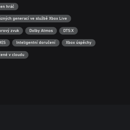
en hráč
různých generací ve službě Xbox Live
orový zvuk
Dolby Atmos
DTS:X
X|S
Inteligentní doručení
Xbox úspěchy
žené v cloudu