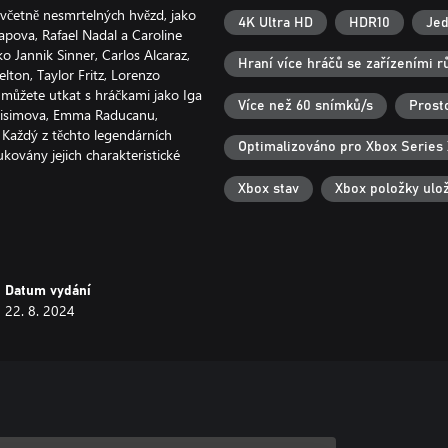
 včetně nesmrtelných hvězd, jako
4K Ultra HD
HDR10
Jed
apova, Rafael Nadal a Caroline
 Jannik Sinner, Carlos Alcaraz,
Hraní více hráčů se zařízeními 
lton, Taylor Fritz, Lorenzo
 můžete utkat s hráčkami jako Iga
Více než 60 snímků/s
Prost
Anisimova, Emma Raducanu,
. Každý z těchto legendárních
Optimalizováno pro Xbox Series 
kovány jejich charakteristické
Xbox stav
Xbox položky ulo
ní okruhy ATP a WTA a TIEBREAK –
příč několika sezónami. Vžijte
 všech kurtech Grand Slamu.
Datum vydání
se do turnajů Masters 1000 a WTA
22. 8. 2024
250, abyste zlepšovali své
ATP Finals nebo WTA Finals –
oku těch nejlepších hráčů.
ordmana ATP v počtu týdnů na