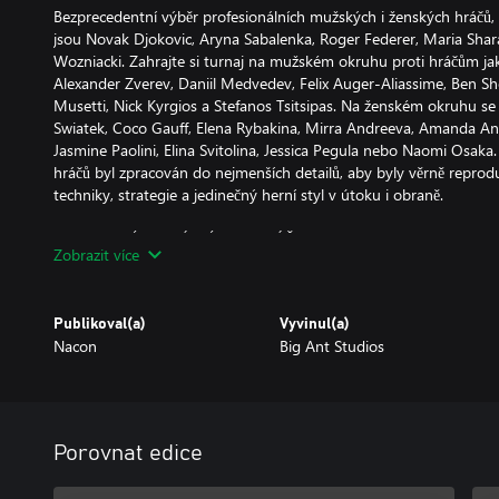
Bezprecedentní výběr profesionálních mužských i ženských hráčů,
jsou Novak Djokovic, Aryna Sabalenka, Roger Federer, Maria Shar
Wozniacki. Zahrajte si turnaj na mužském okruhu proti hráčům jako
Alexander Zverev, Daniil Medvedev, Felix Auger-Aliassime, Ben She
Musetti, Nick Kyrgios a Stefanos Tsitsipas. Na ženském okruhu se
Swiatek, Coco Gauff, Elena Rybakina, Mirra Andreeva, Amanda 
Jasmine Paolini, Elina Svitolina, Jessica Pegula nebo Naomi Osaka
hráčů byl zpracován do nejmenších detailů, aby byly věrně reprodu
techniky, strategie a jedinečný herní styl v útoku i obraně.
KOMPLETNÍ OFICIÁLNÍ KALENDÁŘ
Zobrazit více
Neexistuje lepší výzva k prověření vašich schopností než oficiál
GRAND SLAM EDITION vám umožní sledovat autentický kalendář na
se do role oficiálního hráče nebo si vytvořte vlastního. Hrajte na
Publikoval(a)
Vyvinul(a)
Reprezentujte svou zemi v United Cupu a Laver Cupu. Přihlaste 
Nacon
Big Ant Studios
1000. Pečlivě plánujte svůj harmonogram turnajů ATP/WTA 500 a 
dovednosti a posouvali se v žebříčku, protože pro kvalifikaci na 
vrcholy sezóny – musíte být mezi osmi nejlepšími hráči.
ZNOVU PROŽIJTE NĚKTERÉ Z NEJVĚTŠÍCH ZÁPASŮ
Porovnat edice
Vraťte se k některým z největších momentů tenisové historie po b
Zahrajte si všechny rekordní triumfy „Noleho“, historického rek