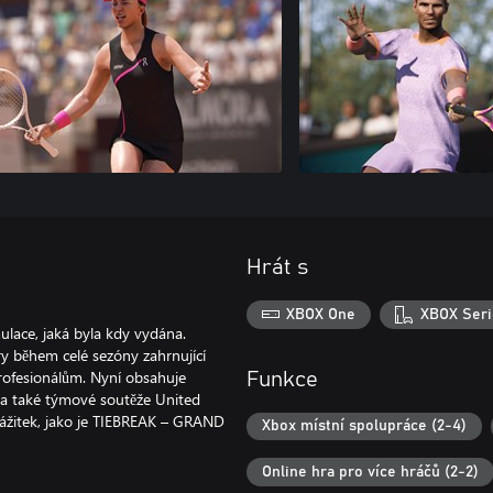
Hrát s
XBOX One
XBOX Seri
ulace, jaká byla kdy vydána.
ry během celé sezóny zahrnující
profesionálům. Nyní obsahuje
Funkce
 a také týmové soutěže United
 zážitek, jako je TIEBREAK – GRAND
Xbox místní spolupráce (2-4)
Online hra pro více hráčů (2-2)