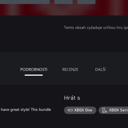
Tento obsah vyžaduje určitou hru (
PODROBNOSTI
RECENZE
DALŠÍ
Hrát s
 have great style! This bundle
XBOX One
XBOX Seri