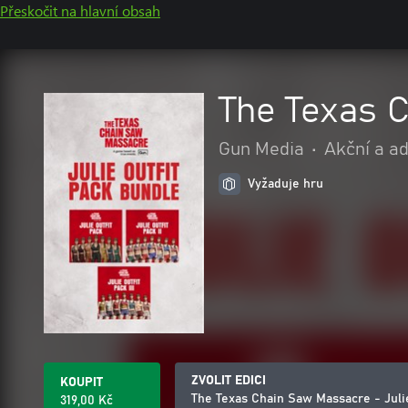
Přeskočit na hlavní obsah
The Texas C
Gun Media
•
Akční a a
Vyžaduje hru
ZVOLIT EDICI
KOUPIT
The Texas Chain Saw Massacre - Juli
319,00 Kč