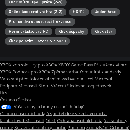
Xbox místní spolupráce (2-5)
Online kooperativní hra (2-2)
HDR10
Jeden hráč
Proměnlivá obnovovací frekvence
Herní ovladač pro PC
Xbox úspěchy
Xbox stav
Xbox položky uložené v cloudu
XBOX konzole
Hry pro XBOX
XBOX Game Pass
Příslušenství pro
XBOX
Podpora pro XBOX
Zpětná vazba
Komunitní standardy
Varování před fotosenzitivním záchvatem
Účet Microsoft
Podpora Microsoft Storu
Vrácení
Sledování objednávek
Hry
Čeština (Česko)
Vaše volby ochrany osobních údajů
Ochrana osobních údajů spotřebitele ve zdravotnictví
Kontaktovat Microsoft
Otisk
Ochrana osobních údajů a soubory
cookie
Spravovat soubory cookie
Podmínky používání
Ochranné