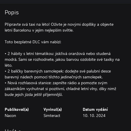
Popis
Připravte svá taxi na léto! Oživte je novými doplňky a objevte
letní Barcelonu v jejím nejlepším světle.
Toto bezplatné DLC vám nabízí:
• 2 hábity s letní tématikou: jiskřivá oranžová nebo studená
modrá. Sami se rozhodnete, jakou barvou ozdobíte své taxíky na
léto.
• 2 balíčky barevných samolepek: dodejte své palubní desce
barevný nádech pomocí těchto jedinečných samolepek.
• Nová rozhlasová stanice: zapněte rádio a pomozte svým
zákazníkům vychutnat si pozitivní, chladné letní vlny, díky nimž
bude jejich jízda ještě příjemnější.
Publikoval(a)
Vyvinul(a)
Datum vydání
Nacon
Simteract
10. 10. 2024