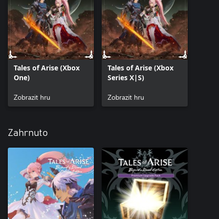
300 SP.
*Tento obsah bude ve hře k dispozici po jeho vyzvednutí ze
seznamu nevyzvednutých DLC ve hře.
*Tituly se přiřazují postavám, které obdrží odpovídající kostým.
Tituly vám v panelu dovedností Skill Panel umožní naučit se
speciální Artes.
Tales of Arise (Xbox
Tales of Arise (Xbox
*Skladby do bitvy si můžete poslechnout v nastavení Settings,
One)
Series X|S)
kde je možné i konfigurovat, jaké z nich chcete použít.
Zobrazit hru
Zobrazit hru
Zahrnuto