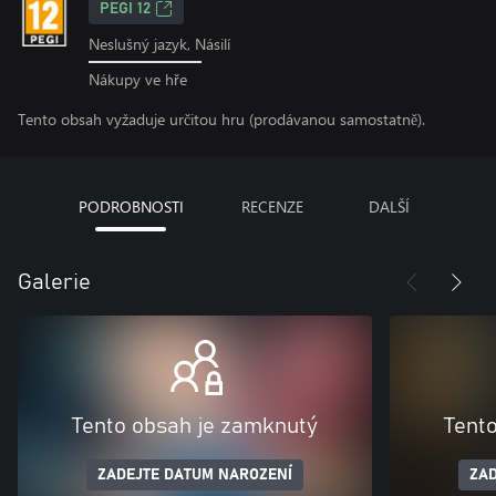
PEGI 12
Neslušný jazyk, Násilí
Nákupy ve hře
Tento obsah vyžaduje určitou hru (prodávanou samostatně).
PODROBNOSTI
RECENZE
DALŠÍ
Galerie
Tento obsah je zamknutý
Tent
ZADEJTE DATUM NAROZENÍ
ZAD