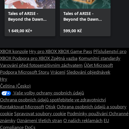
Tales of ARISE -
Tales of ARISE -
Beyond the Dawn
Beyond the Dawn
Premium Edition
Premium Upgrade
1 649,00 Kč+
Pack
599,00 Kč
XBOX konzole
Hry pro XBOX
XBOX Game Pass
Příslušenství pro
XBOX
Podpora pro XBOX
Zpětná vazba
Komunitní standardy
Varování před fotosenzitivním záchvatem
Účet Microsoft
Podpora Microsoft Storu
Vrácení
Sledování objednávek
Hry
Čeština (Česko)
Vaše volby ochrany osobních údajů
Ochrana osobních údajů spotřebitele ve zdravotnictví
Kontaktovat Microsoft
Otisk
Ochrana osobních údajů a soubory
cookie
Spravovat soubory cookie
Podmínky používání
Ochranné
známky
Oznámení třetích stran
O našich reklamách
EU
Compliance DoCs