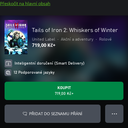
Přeskočit na hlavní obsah
Tails of Iron 2: Whiskers of Winter
United Label
•
Akční a adventury
•
Rolové
719,00 Kč+
Inteligentní doručení (Smart Delivery)
12 Podporované jazyky
KOUPIT
719,00 Kč+
PŘIDAT DO SEZNAMU PŘÁNÍ
● ● ●