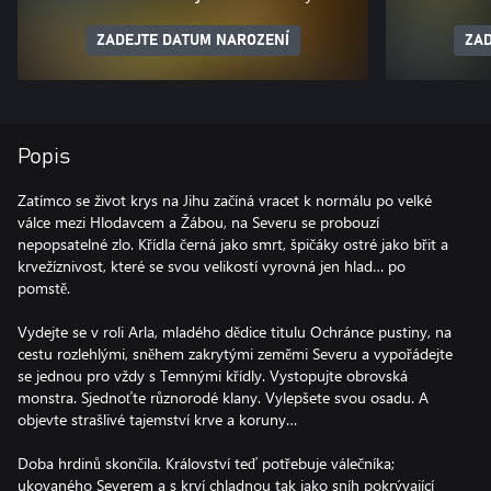
ZADEJTE DATUM NAROZENÍ
ZAD
Popis
Zatímco se život krys na Jihu začíná vracet k normálu po velké
válce mezi Hlodavcem a Žábou, na Severu se probouzí
nepopsatelné zlo. Křídla černá jako smrt, špičáky ostré jako břit a
krvežíznivost, které se svou velikostí vyrovná jen hlad… po
pomstě.
Vydejte se v roli Arla, mladého dědice titulu Ochránce pustiny, na
cestu rozlehlými, sněhem zakrytými zeměmi Severu a vypořádejte
se jednou pro vždy s Temnými křídly. Vystopujte obrovská
monstra. Sjednoťte různorodé klany. Vylepšete svou osadu. A
objevte strašlivé tajemství krve a koruny…
Doba hrdinů skončila. Království teď potřebuje válečníka;
ukovaného Severem a s krví chladnou tak jako sníh pokrývající