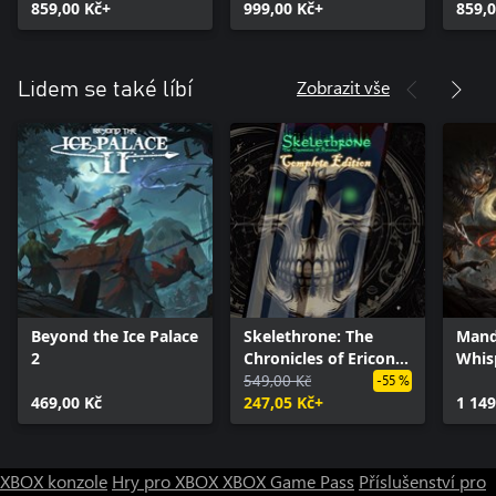
859,00 Kč+
999,00 Kč+
859,0
Zobrazit vše
Lidem se také líbí
Beyond the Ice Palace
Skelethrone: The
Mand
2
Chronicles of Ericona
Whis
- Complete Edition
549,00 Kč
Witc
-55 %
469,00 Kč
247,05 Kč+
1 149
XBOX konzole
Hry pro XBOX
XBOX Game Pass
Příslušenství pro