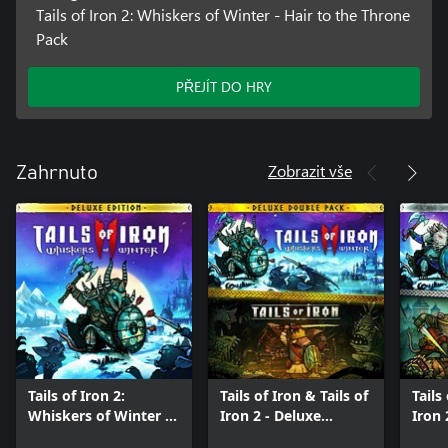
Tails of Iron 2: Whiskers of Winter - Hair to the Throne
Pack
PŘEJÍT DO HRY
Zobrazit vše
Zahrnuto
Tails of Iron 2:
Tails of Iron & Tails of
Tails
Whiskers of Winter -
Iron 2 - Deluxe
Iron 
Deluxe Edition
Bundle
Bund