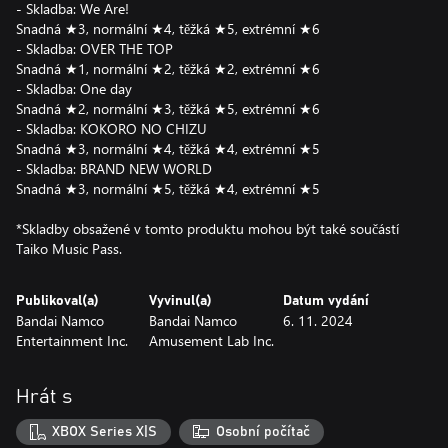
- Skladba: We Are!
Snadná ★3, normální ★4, těžká ★5, extrémní ★6
- Skladba: OVER THE TOP
Snadná ★1, normální ★2, těžká ★2, extrémní ★6
- Skladba: One day
Snadná ★2, normální ★3, těžká ★5, extrémní ★6
- Skladba: KOKORO NO CHIZU
Snadná ★3, normální ★4, těžká ★4, extrémní ★5
- Skladba: BRAND NEW WORLD
Snadná ★3, normální ★5, těžká ★4, extrémní ★5
*Skladby obsažené v tomto produktu mohou být také součástí
Publikoval(a)
Vyvinul(a)
Datum vydání
Bandai Namco
Bandai Namco
6. 11. 2024
Entertainment Inc.
Amusement Lab Inc.
Hrát s
XBOX Series X|S
Osobní počítač