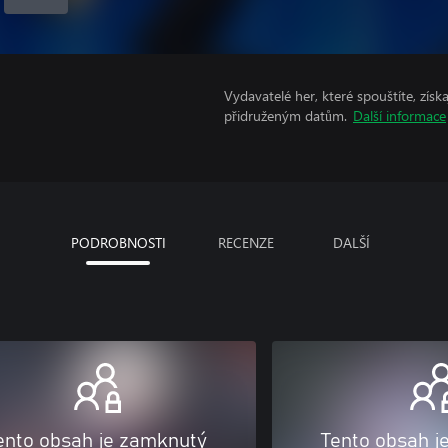
Vydavatelé her, které spouštíte, získ
přidruženým datům.
Další informace
PODROBNOSTI
RECENZE
DALŠÍ
ento obsah je zamknutý
Tento obsah j