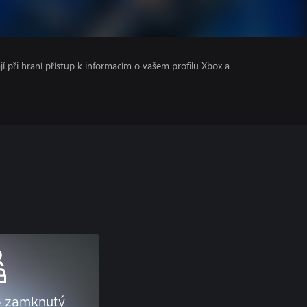
ají při hraní přístup k informacím o vašem profilu Xbox a
e zamknutý