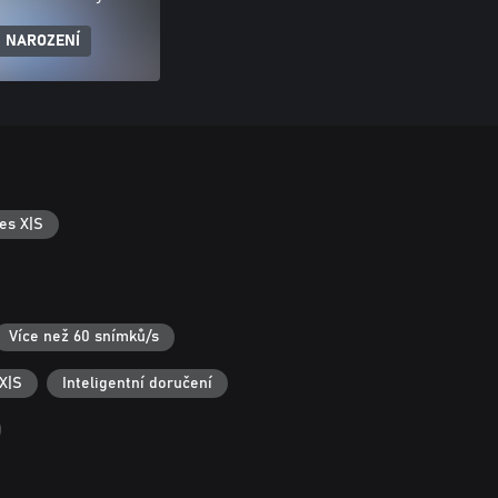
 NAROZENÍ
es X|S
Více než 60 snímků/s
X|S
Inteligentní doručení