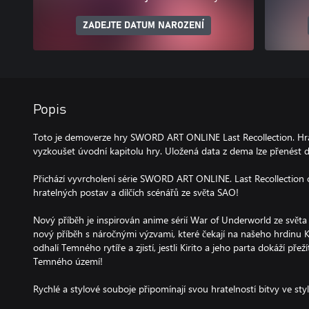
ZADEJTE DATUM NAROZENÍ
Popis
Toto je demoverze hry SWORD ART ONLINE Last Recollection. Hrá
vyzkoušet úvodní kapitolu hry. Uložená data z dema lze přenést d
Přichází vyvrcholení série SWORD ART ONLINE. Last Recollection 
hratelných postav a dílčích scénářů ze světa SAO!
Nový příběh je inspirován anime sérií War of Underworld ze svě
nový příběh s náročnými výzvami, které čekají na našeho hrdinu Ki
odhalí Temného rytíře a zjistí, jestli Kirito a jeho parta dokáží přež
Temného území!
Rychlé a stylové souboje připomínají svou hratelností bitvy ve s