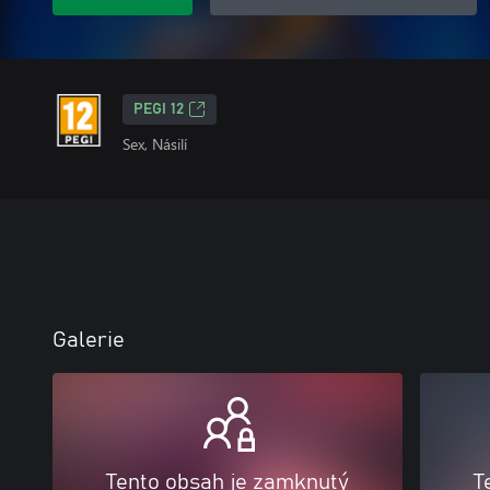
PEGI 12
Sex, Násilí
Galerie
Tento obsah je zamknutý
T