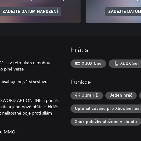
ZADEJTE DATUM NAROZENÍ
ZADEJTE DATUM
Hrát s
či si v této ukázce mohou
XBOX One
XBOX Seri
o plné verze.
obsahuje největší sestavu
Funkce
4K Ultra HD
Jeden hráč
ta SWORD ART ONLINE a přináší
rita a jeho nové přátele. Hráči
Optimalizováno pro Xbox Series 
ít nelítostné boje proti silám
Xbox položky uložené v cloudu
tylu MMO!