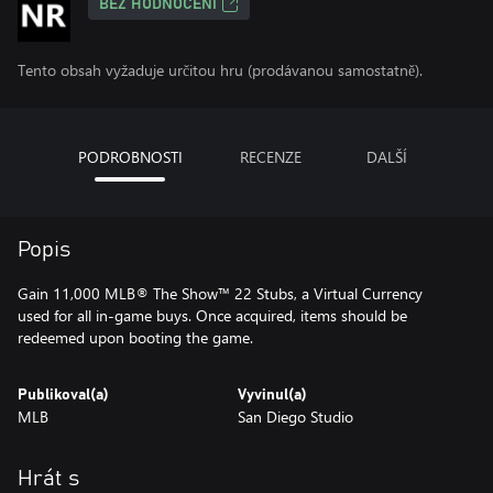
BEZ HODNOCENÍ
Tento obsah vyžaduje určitou hru (prodávanou samostatně).
PODROBNOSTI
RECENZE
DALŠÍ
Popis
Gain 11,000 MLB® The Show™ 22 Stubs, a Virtual Currency
used for all in-game buys. Once acquired, items should be
redeemed upon booting the game.
Publikoval(a)
Vyvinul(a)
MLB
San Diego Studio
Hrát s