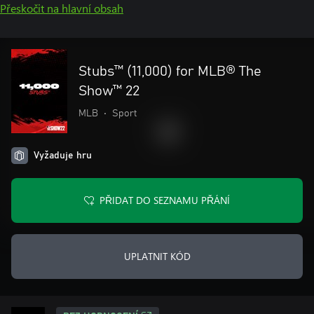
Přeskočit na hlavní obsah
Stubs™ (11,000) for MLB® The
Show™ 22
MLB
•
Sport
Vyžaduje hru
PŘIDAT DO SEZNAMU PŘÁNÍ
UPLATNIT KÓD