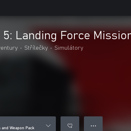
e 5: Landing Force Missi
ventury
•
Střílečky
•
Simulátory
● ● ●
on and Weapon Pack