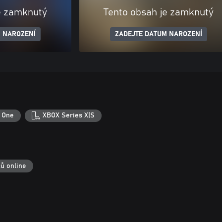
e zamknutý
Tento obsah je zamknutý
 NAROZENÍ
ZADEJTE DATUM NAROZENÍ
 One
XBOX Series X|S
čů online