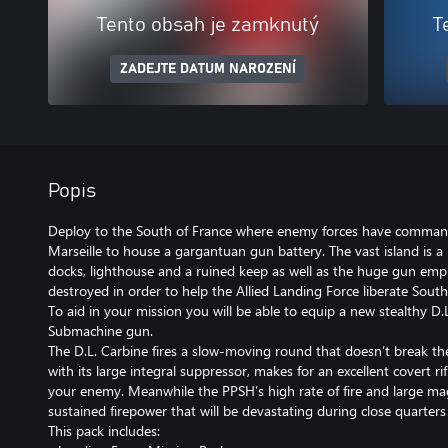
Tento obsah je zamknutý
T
ZADEJTE DATUM NAROZENÍ
Popis
Deploy to the South of France where enemy forces have commande
Marseille to house a gargantuan gun battery. The vast island is a h
docks, lighthouse and a ruined keep as well as the huge gun em
destroyed in order to help the Allied Landing Force liberate Sout
To aid in your mission you will be able to equip a new stealthy D.
Submachine gun.
The D.L. Carbine fires a slow-moving round that doesn’t break th
with its large integral suppressor, makes for an excellent covert rifl
your enemy. Meanwhile the PPSH’s high rate of fire and large m
sustained firepower that will be devastating during close quarter
This pack includes: