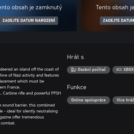
ento obsah je zamknutý
Tento obsah j
ZADEJTE DATUM NAROZENÍ
ZADEJTE DATUM
Hrát s
ered an island off the coast of
Osobní počítač
XBOX
ive of Nazi activity and features
placement which must be
hern France.
Funkce
L. Carbine rifle and powerful PPSH
Online spolupráce
Více hrá
e sound barrier, this combined
e - ideal for silently neutralising
agazine offer tremendous
s combat.