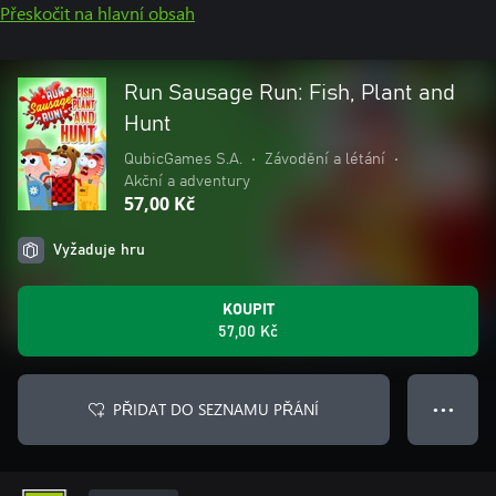
Přeskočit na hlavní obsah
Run Sausage Run: Fish, Plant and
Hunt
QubicGames S.A.
•
Závodění a létání
•
Akční a adventury
57,00 Kč
Vyžaduje hru
KOUPIT
57,00 Kč
PŘIDAT DO SEZNAMU PŘÁNÍ
● ● ●