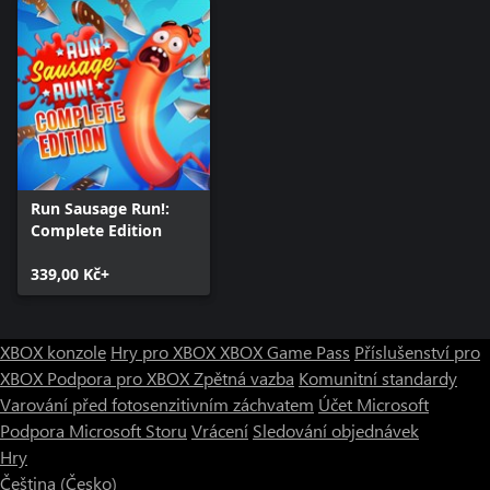
Run Sausage Run!:
Complete Edition
339,00 Kč+
XBOX konzole
Hry pro XBOX
XBOX Game Pass
Příslušenství pro
XBOX
Podpora pro XBOX
Zpětná vazba
Komunitní standardy
Varování před fotosenzitivním záchvatem
Účet Microsoft
Podpora Microsoft Storu
Vrácení
Sledování objednávek
Hry
Čeština (Česko)