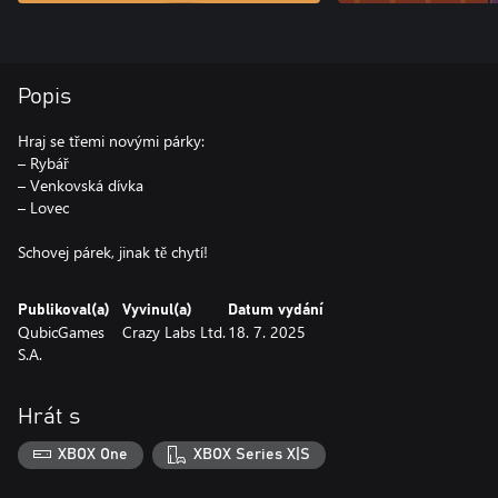
Popis
Hraj se třemi novými párky:
– Rybář
– Venkovská dívka
– Lovec
Schovej párek, jinak tě chytí!
Publikoval(a)
Vyvinul(a)
Datum vydání
QubicGames
Crazy Labs Ltd.
18. 7. 2025
S.A.
Hrát s
XBOX One
XBOX Series X|S