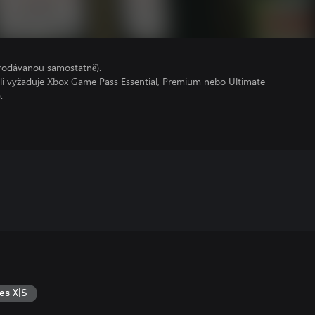
prodávanou samostatně).
oli vyžaduje Xbox Game Pass Essential, Premium nebo Ultimate
.
es X|S