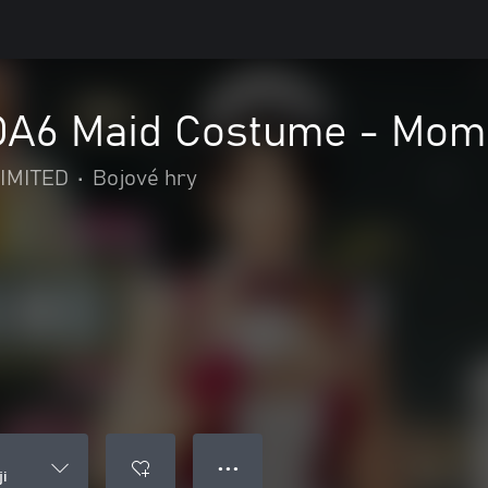
DOA6 Maid Costume - Momi
IMITED
•
Bojové hry
● ● ●
ji