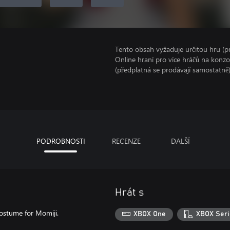
Tento obsah vyžaduje určitou hru (
Online hraní pro více hráčů na konz
(předplatná se prodávají samostatně)
PODROBNOSTI
RECENZE
DALŠÍ
Hrát s
costume for Momiji.
XBOX One
XBOX Seri