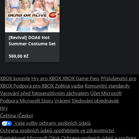
[Revival] DOA6 Hot
Summer Costume Set
569,00 Kč
XBOX konzole
Hry pro XBOX
XBOX Game Pass
Příslušenství pro
XBOX
Podpora pro XBOX
Zpětná vazba
Komunitní standardy
Varování před fotosenzitivním záchvatem
Účet Microsoft
Podpora Microsoft Storu
Vrácení
Sledování objednávek
Hry
Čeština (Česko)
Vaše volby ochrany osobních údajů
Ochrana osobních údajů spotřebitele ve zdravotnictví
Kontaktovat Microsoft
Otisk
Ochrana osobních údajů a soubory