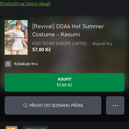
Přeskočit na hlavní obsah
[Revival] DOA6 Hot Summer
Costume - Kasumi
KOEI TECMO EUROPE LIMITED
•
Bojové hry
57,00 Kč
Vyžaduje hru
KOUPIT
57,00 Kč
PŘIDAT DO SEZNAMU PŘÁNÍ
● ● ●