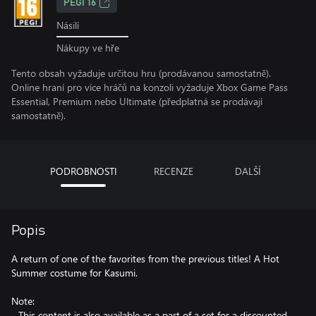
PEGI 16
Násilí
Nákupy ve hře
Tento obsah vyžaduje určitou hru (prodávanou samostatně).
Online hraní pro více hráčů na konzoli vyžaduje Xbox Game Pass
Essential, Premium nebo Ultimate (předplatná se prodávají
samostatně).
PODROBNOSTI
RECENZE
DALŠÍ
Popis
A return of one of the favorites from the previous titles! A Hot
Summer costume for Kasumi.
Note:
- This content is also available as a part of a set for a discounted