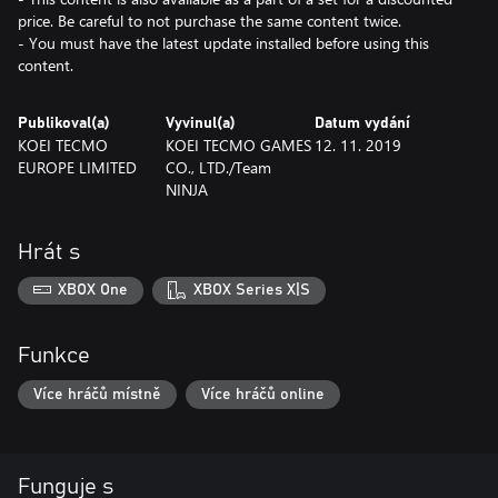
price. Be careful to not purchase the same content twice.
- You must have the latest update installed before using this
content.
Publikoval(a)
Vyvinul(a)
Datum vydání
KOEI TECMO
KOEI TECMO GAMES
12. 11. 2019
EUROPE LIMITED
CO., LTD./Team
NINJA
Hrát s
XBOX One
XBOX Series X|S
Funkce
Více hráčů místně
Více hráčů online
Funguje s