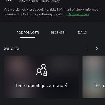
Extrémní násilí, Hrubé výrazy
Vydavatelé her, které spouštíte, získají při hraní přístup k informacím
o vašem profilu Xbox a přidruženým datům.
Další informace
PODROBNOSTI
RECENZE
DALŠÍ
Galerie
Tento obsah je zamknutý
Tent