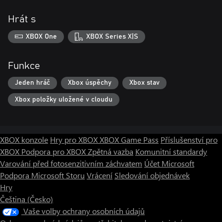
Hrát s
XBOX One
XBOX Series X|S
Funkce
Jeden hráč
Xbox úspěchy
Xbox stav
Xbox položky uložené v cloudu
XBOX konzole
Hry pro XBOX
XBOX Game Pass
Příslušenství pro
XBOX
Podpora pro XBOX
Zpětná vazba
Komunitní standardy
Varování před fotosenzitivním záchvatem
Účet Microsoft
Podpora Microsoft Storu
Vrácení
Sledování objednávek
Hry
Čeština (Česko)
Vaše volby ochrany osobních údajů