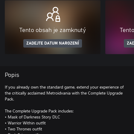
Tento obsah je zamknutý
Tent
ZADEJTE DATUM NAROZENÍ
ZAD
Popis
If you already own the standard game, extend your experience of
the critically acclaimed Metroidvania with the Complete Upgrade
Pack.
The Complete Upgrade Pack includes:
• Mask of Darkness Story DLC
• Warrior Within outfit
• Two Thrones outfit