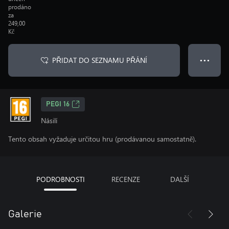
prodáno
za
249,00
Kč
PŘIDAT DO SEZNAMU PŘÁNÍ
● ● ●
PEGI 16
Násilí
Tento obsah vyžaduje určitou hru (prodávanou samostatně).
PODROBNOSTI
RECENZE
DALŠÍ
Galerie