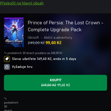
Přeskočit na hlavní obsah
Prince of Persia: The Lost Crown -
Complete Upgrade Pack
Ubisoft
•
Akční a adventury
249,00 Kč
99,60 Kč
*v posledních 30 dnech prodáno za 249,00 Kč
Sleva: ušetřete 149,40 Kč, ends in 5 days
Vyžaduje hru
KOUPIT
249,00 Kč
99,60 Kč
*v
posledních
30
dnech