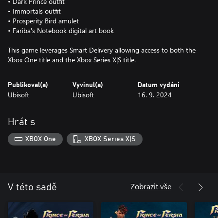
• Dark Prince outfit
• Immortals outfit
• Prosperity Bird amulet
• Fariba's Notebook digital art book
This game leverages Smart Delivery allowing access to both the
Xbox One title and the Xbox Series X|S title.
Publikoval(a)
Vyvinul(a)
Datum vydání
Ubisoft
Ubisoft
16. 9. 2024
Hrát s
XBOX One
XBOX Series X|S
Zobrazit vše
V této sadě