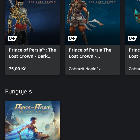
Prince of Persia™: The
Prince of Persia The
Princ
Lost Crown - Dark
Lost Crown -
Lost
Prince Skin
Immortal outfit
Prosp
75,00 Kč
Zobrazit doplněk
Amul
Zobra
Funguje s