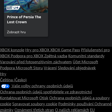
Prince of Persia The
Lost Crown
Zobrazit hru
XBOX konzole
Hry pro XBOX
XBOX Game Pass
Příslušenství pro
XBOX
Podpora pro XBOX
Zpětná vazba
Komunitní standardy
Varování před fotosenzitivním záchvatem
Účet Microsoft
Podpora Microsoft Storu
Vrácení
Sledování objednávek
Hry
Čeština (Česko)
Vaše volby ochrany osobních údajů
Ochrana osobních údajů spotřebitele ve zdravotnictví
Kontaktovat Microsoft
Otisk
Ochrana osobních údajů a soubory
cookie
Spravovat soubory cookie
Podmínky používání
Ochranné
známky
Oznámení třetích stran
O našich reklamách
EU