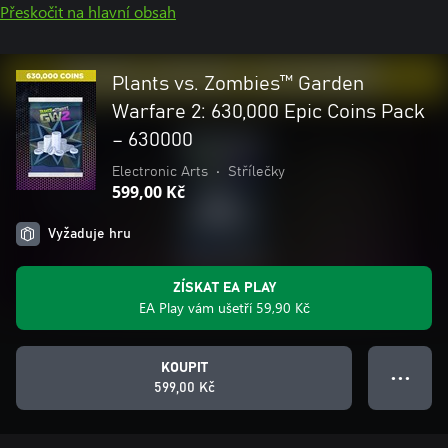
Přeskočit na hlavní obsah
Plants vs. Zombies™ Garden
Warfare 2: 630,000 Epic Coins Pack
– 630000
Electronic Arts
•
Střílečky
599,00 Kč
Vyžaduje hru
ZÍSKAT EA PLAY
EA Play vám ušetří 59,90 Kč
KOUPIT
● ● ●
599,00 Kč