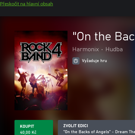
Přeskočit na hlavní obsah
"On the Bac
Harmonix
•
Hudba
Vyžaduje hru
ZVOLIT EDICI
KOUPIT
"On the Backs of Angels" - Dream Th
40,00 Kč