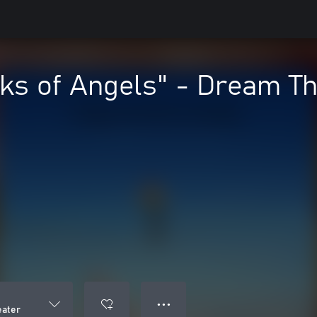
ks of Angels" - Dream T
● ● ●
eater