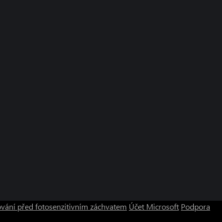
vání před fotosenzitivním záchvatem
Účet Microsoft
Podpora