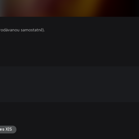
prodávanou samostatně).
es X|S