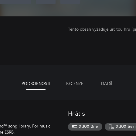
Tento obsah vyžaduje určitou hru (
PODROBNOSTI
RECENZE
DALŠÍ
Hrát s
d™ song library. For music
XBOX One
XBOX Seri
he ESRB.