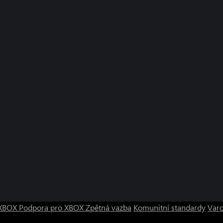
o XBOX
Podpora pro XBOX
Zpětná vazba
Komunitní standardy
Varo