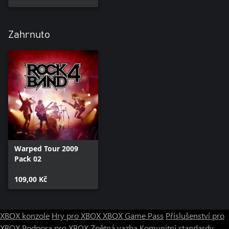
Zahrnuto
Warped Tour 2009
Pack 02
109,00 Kč
XBOX konzole
Hry pro XBOX
XBOX Game Pass
Příslušenství pro
XBOX
Podpora pro XBOX
Zpětná vazba
Komunitní standardy