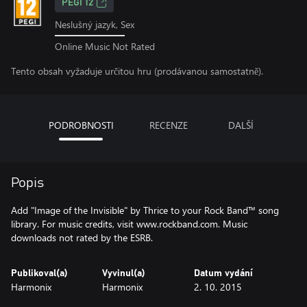
PEGI 12
Neslušný jazyk, Sex
Online Music Not Rated
Tento obsah vyžaduje určitou hru (prodávanou samostatně).
PODROBNOSTI
RECENZE
DALŠÍ
Popis
Add "Image of the Invisible" by Thrice to your Rock Band™ song
library. For music credits, visit www.rockband.com. Music
downloads not rated by the ESRB.
Publikoval(a)
Vyvinul(a)
Datum vydání
Harmonix
Harmonix
2. 10. 2015