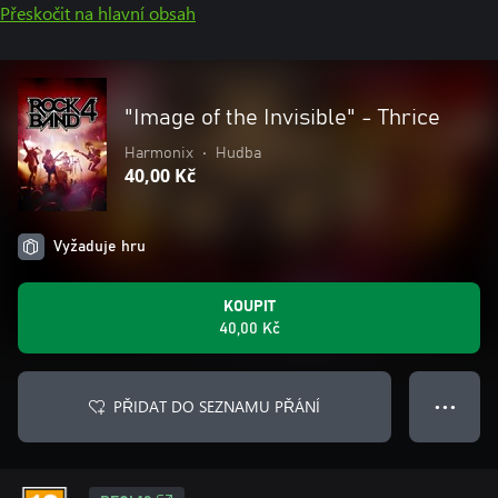
Přeskočit na hlavní obsah
"Image of the Invisible" - Thrice
Harmonix
•
Hudba
40,00 Kč
Vyžaduje hru
KOUPIT
40,00 Kč
PŘIDAT DO SEZNAMU PŘÁNÍ
● ● ●