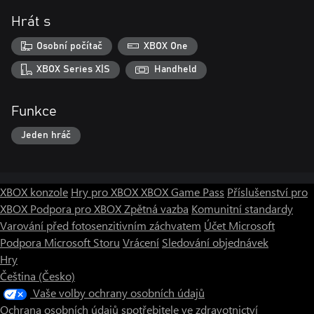
Hrát s
Osobní počítač
XBOX One
XBOX Series X|S
Handheld
Funkce
Jeden hráč
XBOX konzole
Hry pro XBOX
XBOX Game Pass
Příslušenství pro
XBOX
Podpora pro XBOX
Zpětná vazba
Komunitní standardy
Varování před fotosenzitivním záchvatem
Účet Microsoft
Podpora Microsoft Storu
Vrácení
Sledování objednávek
Hry
Čeština (Česko)
Vaše volby ochrany osobních údajů
Ochrana osobních údajů spotřebitele ve zdravotnictví