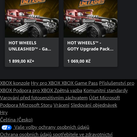
HOT WHEELS
HOT WHEELS™ -
UNLEASHED™ - Game
GOTY Upgrade Pack -
Of The Year Edition -
Xbox Series X|S
Xbox Series X|S
1 899,00 Kč+
1 069,00 Kč
XBOX konzole
Hry pro XBOX
XBOX Game Pass
Příslušenství pro
XBOX
Podpora pro XBOX
Zpětná vazba
Komunitní standardy
Varování před fotosenzitivním záchvatem
Účet Microsoft
Podpora Microsoft Storu
Vrácení
Sledování objednávek
Hry
Čeština (Česko)
Vaše volby ochrany osobních údajů
Ochrana osobních údajů spotřebitele ve zdravotnictví