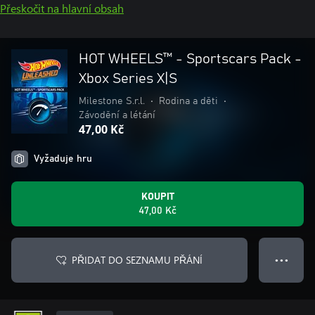
Přeskočit na hlavní obsah
HOT WHEELS™ - Sportscars Pack -
Xbox Series X|S
Milestone S.r.l.
•
Rodina a děti
•
Závodění a létání
47,00 Kč
Vyžaduje hru
KOUPIT
47,00 Kč
PŘIDAT DO SEZNAMU PŘÁNÍ
● ● ●