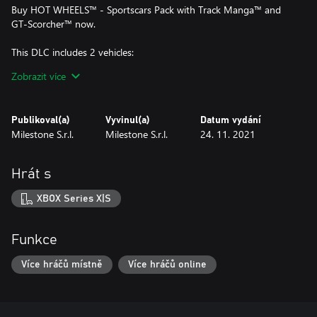
Buy HOT WHEELS™ - Sportscars Pack with Track Manga™ and
GT-Scorcher™ now.
This DLC includes 2 vehicles:
- Track Manga™
Zobrazit více
- GT-Scorcher™
This DLC is not included in any HOT WHEELS™ Pass
Publikoval(a)
Vyvinul(a)
Datum vydání
Milestone S.r.l.
Milestone S.r.l.
24. 11. 2021
Hrát s
XBOX Series X|S
Funkce
Více hráčů místně
Více hráčů online