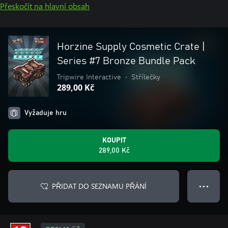
Přeskočit na hlavní obsah
Horzine Supply Cosmetic Crate |
Series #7 Bronze Bundle Pack
Tripwire Interactive
•
Střílečky
289,00 Kč
Vyžaduje hru
KOUPIT
289,00 Kč
PŘIDAT DO SEZNAMU PŘÁNÍ
● ● ●