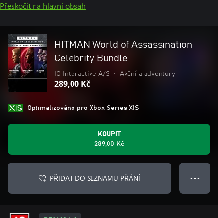
Přeskočit na hlavní obsah
HITMAN World of Assassination
Celebrity Bundle
IO Interactive A/S
•
Akční a adventury
289,00 Kč
Optimalizováno pro Xbox Series X|S
KOUPIT
289,00 Kč
PŘIDAT DO SEZNAMU PŘÁNÍ
● ● ●