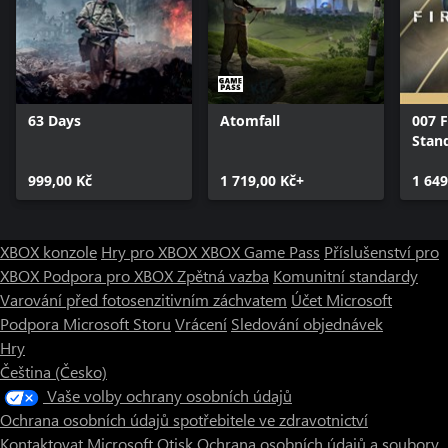
63 Days
Atomfall
007 F
Stan
999,00 Kč
1 719,00 Kč+
1 649
XBOX konzole
Hry pro XBOX
XBOX Game Pass
Příslušenství pro
XBOX
Podpora pro XBOX
Zpětná vazba
Komunitní standardy
Varování před fotosenzitivním záchvatem
Účet Microsoft
Podpora Microsoft Storu
Vrácení
Sledování objednávek
Hry
Čeština (Česko)
Vaše volby ochrany osobních údajů
Ochrana osobních údajů spotřebitele ve zdravotnictví
Kontaktovat Microsoft
Otisk
Ochrana osobních údajů a soubory