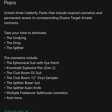
Popis
Unlock three Celebrity Packs that include inspired cosmetics and
permanent access to corresponding Elusive Target Arcade
contracts.
Take your time to eliminate:
• The Undying
• The Drop
• The Splitter
The cosmetics include:
• The Ephemeral Suit with Eye Patch
• Kronstadt Explosive Pen (Gen 2)
• The Club Boom DJ Suit
• The Club Boom 12" Vinyl Sampler
• The Splitter Boxer Suit
• The Splitter Kukri Knife
• Multiple Freelancer Safehouse cosmetics
• And more
Each of these Elusive Target Arcade contracts has their own set of
Zobrazit více