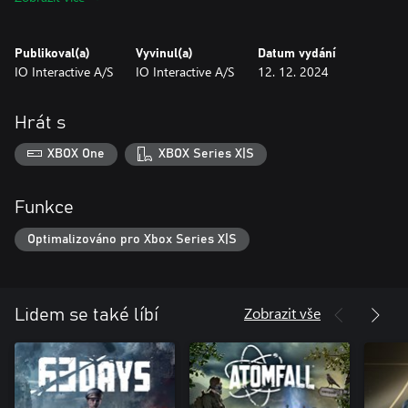
challenges and methods that further fan the creative flame in
taking them down. Continue to perfect your take-downs as
Agent 47 and test your skills.
Publikoval(a)
Vyvinul(a)
Datum vydání
IO Interactive A/S
IO Interactive A/S
12. 12. 2024
Hrát s
XBOX One
XBOX Series X|S
Funkce
Optimalizováno pro Xbox Series X|S
Zobrazit vše
Lidem se také líbí