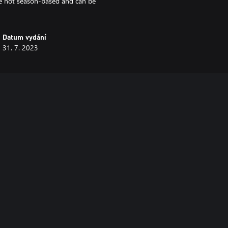
re not season-based and can be
Datum vydání
31. 7. 2023