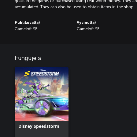
goals in the game, or purchased using real-world money. They a
accumulated. They can also be used to obtain items in the shop.
Publikoval(a)
Vyvinul(a)
Gameloft SE
Gameloft SE
Funguje s
Disney Speedstorm