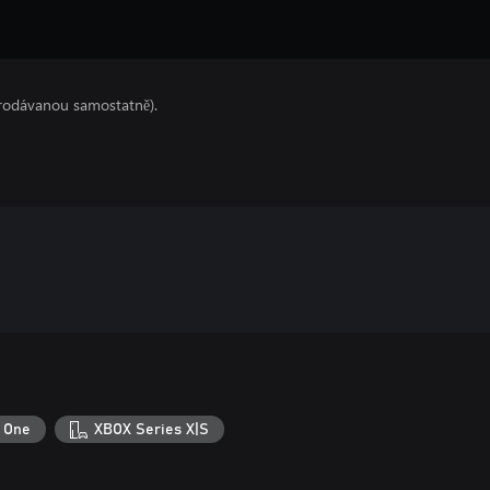
prodávanou samostatně).
 One
XBOX Series X|S