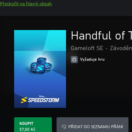
Přeskočit na hlavní obsah
Handful of 
Gameloft SE
•
Závodění
Vyžaduje hru
KOUPIT
PŘIDAT DO SEZNAMU PŘÁNÍ
57,00 Kč