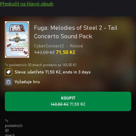
Přeskočit na hlavní obsah
Fuga: Melodies of Steel 2 - Tail
Concerto Sound Pack
CyberConnect2
•
Rolové
143,00 Kč
71,50 Kč
*v posledních 30 dnech prodáno za 143,00 Kč
Sleva: ušetřete 71,50 Kč, ends in 3 days
Vyžaduje hru
KOUPIT
143,00 Kč
71,50 Kč
*v
posledních
30
dnech