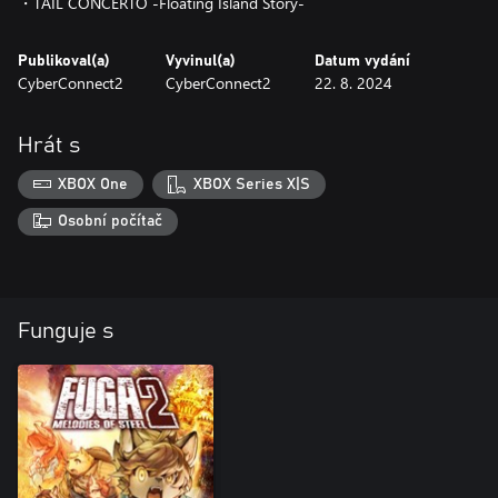
・TAIL CONCERTO -Floating Island Story-
Publikoval(a)
Vyvinul(a)
Datum vydání
CyberConnect2
CyberConnect2
22. 8. 2024
Hrát s
XBOX One
XBOX Series X|S
Osobní počítač
Funguje s