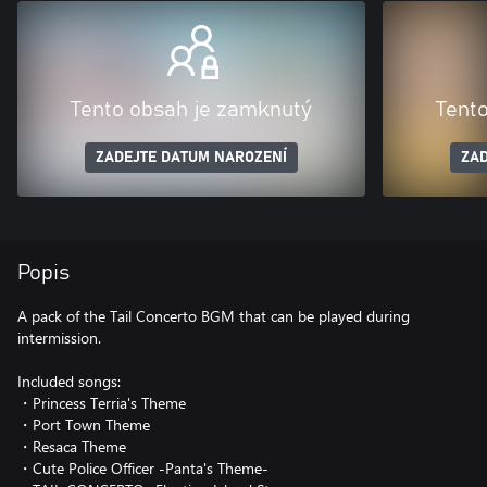
Tento obsah je zamknutý
Tent
ZADEJTE DATUM NAROZENÍ
ZAD
Popis
A pack of the Tail Concerto BGM that can be played during
intermission.
Included songs:
・Princess Terria's Theme
・Port Town Theme
・Resaca Theme
・Cute Police Officer -Panta's Theme-