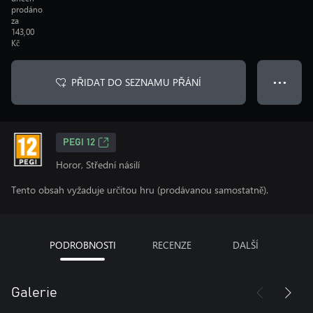
prodáno
za
143,00
Kč
PŘIDAT DO SEZNAMU PŘÁNÍ
● ● ●
PEGI 12
Horor, Střední násilí
Tento obsah vyžaduje určitou hru (prodávanou samostatně).
PODROBNOSTI
RECENZE
DALŠÍ
Galerie