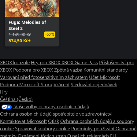
Fuga: Melodies of
Steel 2
1 149,00 Kč
-50 %
574,50 Kč+
XBOX konzole
Hry pro XBOX
XBOX Game Pass
Příslušenství pro
XBOX
Podpora pro XBOX
Zpětná vazba
Komunitní standardy
Varování před fotosenzitivním záchvatem
Účet Microsoft
Podpora Microsoft Storu
Vrácení
Sledování objednávek
Hry
Čeština (Česko)
Vaše volby ochrany osobních údajů
Ochrana osobních údajů spotřebitele ve zdravotnictví
Kontaktovat Microsoft
Otisk
Ochrana osobních údajů a soubory
cookie
Spravovat soubory cookie
Podmínky používání
Ochranné
známky
Oznámení třetích stran
O našich reklamách
EU