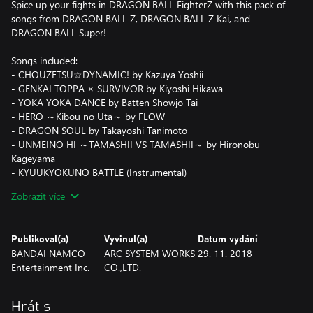
Spice up your fights in DRAGON BALL FighterZ with this pack of
songs from DRAGON BALL Z, DRAGON BALL Z Kai, and
DRAGON BALL Super!
Songs included:
- CHOUZETSU☆DYNAMIC! by Kazuya Yoshii
- GENKAI TOPPA × SURVIVOR by Kiyoshi Hikawa
- YOKA YOKA DANCE by Batten Showjo Tai
- HERO ～Kibou no Uta～ by FLOW
- DRAGON SOUL by Takayoshi Tanimoto
- UNMEINO HI ～TAMASHII VS TAMASHII～ by Hironobu
Kageyama
- KYUUKYOKUNO BATTLE (Instrumental)
- MOETSUKIRO!! NESSEN RESSEN CHOU GEKISEN BGM
Zobrazit více
- SHIO YOBU CELL GAME
- TENKA WAKEMENO CHOUKESSEN!!
- DRAGON BALL Z BGM
Publikoval(a)
Vyvinul(a)
Datum vydání
BANDAI NAMCO
ARC SYSTEM WORKS
29. 11. 2018
DRAGON BALL FighterZ game required; sold separately.
Entertainment Inc.
CO.,LTD.
Hrát s