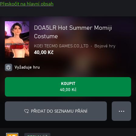
Přeskočit na hlavní obsah
DOA5LR Hot Summer Momiji
Costume
KOEI TECMO GAMES.CO.,LTD
•
Bojové hry
40,00 Kč
Vyžaduje hru
KOUPIT
40,00 Kč
PŘIDAT DO SEZNAMU PŘÁNÍ
● ● ●