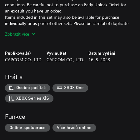
conditions. Be careful not to purchase an Early Unlock Ticket for
an exosuit you have unlocked.
Items included in this set may also be available for purchase
individually or as part of other sets. Please be careful of duplicate
purchases.
Zobrazit více
Obtained additional contents can be used by going from the title
screen to the in-game home screen.
Note: This DLC is only playable on the Microsoft account that
Publikoval(a)
Vyvinul(a)
Datum vydání
purchases it. Even if you are the organiser of a family group,
CAPCOM CO., LTD.
CAPCOM CO., LTD.
16. 8. 2023
family member accounts will not receive it.
Hrát s
Osobní počítač
XBOX One
XBOX Series X|S
Funkce
Online spolupráce
Více hráčů online