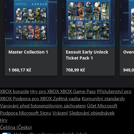
Master Collection 1
Exosuit Early Unlock
Overd
Ticket Pack 1
1 060,17 Kč
708,99 Kč
949,0
XBOX konzole
Hry pro XBOX
XBOX Game Pass
Příslušenství pro
XBOX
Podpora pro XBOX
Zpětná vazba
Komunitní standardy
Varování před fotosenzitivním záchvatem
Účet Microsoft
Podpora Microsoft Storu
Vrácení
Sledování objednávek
Hry
Čeština (Česko)