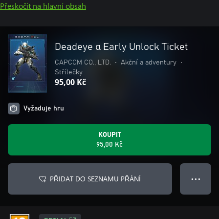
Přeskočit na hlavní obsah
Deadeye α Early Unlock Ticket
CAPCOM CO., LTD.
•
Akční a adventury
•
Střílečky
95,00 Kč
Vyžaduje hru
KOUPIT
95,00 Kč
PŘIDAT DO SEZNAMU PŘÁNÍ
● ● ●