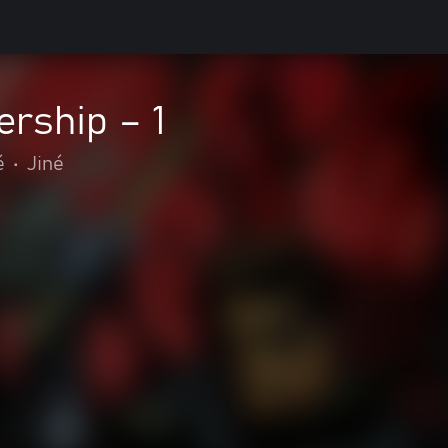
rship – 1
é
•
Jiné