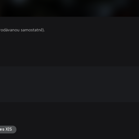
prodávanou samostatně).
es X|S