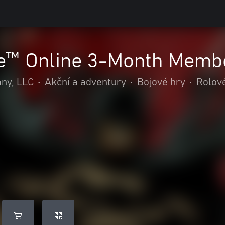
e™ Online 3-Month Membe
ny, LLC
•
Akční a adventury
•
Bojové hry
•
Rolov