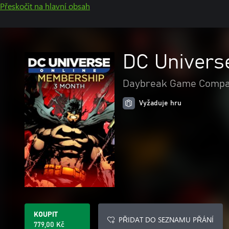
Přeskočit na hlavní obsah
DC Univers
Daybreak Game Compa
Vyžaduje hru
KOUPIT
PŘIDAT DO SEZNAMU PŘÁNÍ
779,00 Kč