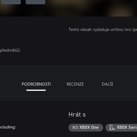
Tento obsah vyžaduje určitou hru (
h předmětů)
PODROBNOSTI
RECENZE
DALŠÍ
Hrát s
cluding:
XBOX One
XBOX Seri