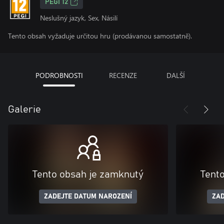
PEGI 12
Neslušný jazyk, Sex, Násilí
Tento obsah vyžaduje určitou hru (prodávanou samostatně).
PODROBNOSTI
RECENZE
DALŠÍ
Galerie
Tento obsah je zamknutý
Tent
ZADEJTE DATUM NAROZENÍ
ZAD