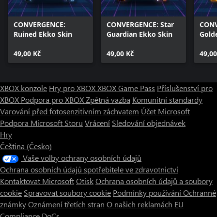
CONVERGENCE:
CONVERGENCE: Star
CONV
Ruined Ekko Skin
Guardian Ekko Skin
Gold
49,00 Kč
49,00 Kč
49,00
XBOX konzole
Hry pro XBOX
XBOX Game Pass
Příslušenství pro
XBOX
Podpora pro XBOX
Zpětná vazba
Komunitní standardy
Varování před fotosenzitivním záchvatem
Účet Microsoft
Podpora Microsoft Storu
Vrácení
Sledování objednávek
Hry
Čeština (Česko)
Vaše volby ochrany osobních údajů
Ochrana osobních údajů spotřebitele ve zdravotnictví
Kontaktovat Microsoft
Otisk
Ochrana osobních údajů a soubory
cookie
Spravovat soubory cookie
Podmínky používání
Ochranné
známky
Oznámení třetích stran
O našich reklamách
EU
Compliance DoCs