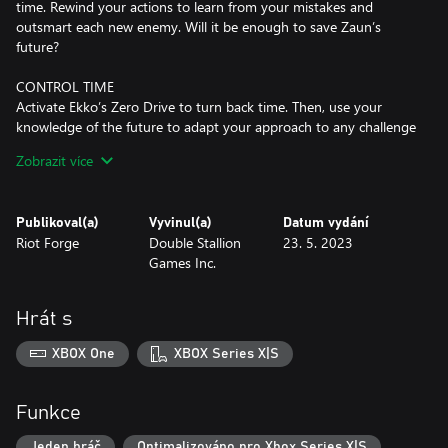
time. Rewind your actions to learn from your mistakes and
outsmart each new enemy. Will it be enough to save Zaun’s
future?
CONTROL TIME
Activate Ekko’s Zero Drive to turn back time. Then, use your
knowledge of the future to adapt your approach to any challenge
and get the jump on your enemies. Fluid, dynamic combat
Zobrazit více
rewards precise timing and positioning.
DISCOVER ZAUN
Publikoval(a)
Vyvinul(a)
Datum vydání
Run, leap, and slide your way through the streets of Zaun. Meet
Riot Forge
Double Stallion
23. 5. 2023
champions, face down enemies, and locate never-before-seen
Games Inc.
sides of the Undercity.
BATTLE CHAMPIONS
Hrát s
Encounter League of Legends champions like you’ve never seen
them before. Unlock new abilities and face rivals in a series of
XBOX One
XBOX Series X|S
explosive battles to learn who’s with you, and who’s against you.
Seize every moment in CONVERGENCE: A League of Legends
Funkce
Story.
Jeden hráč
Optimalizováno pro Xbox Series X|S