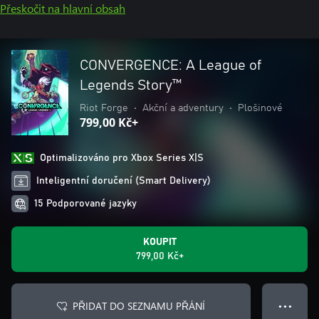
Přeskočit na hlavní obsah
CONVERGENCE: A League of
Legends Story™
Riot Forge
•
Akční a adventury
•
Plošinové
799,00 Kč+
Optimalizováno pro Xbox Series X|S
Inteligentní doručení (Smart Delivery)
15 Podporované jazyky
KOUPIT
799,00 Kč+
PŘIDAT DO SEZNAMU PŘÁNÍ
● ● ●