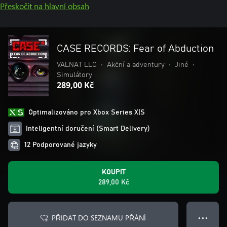
Přeskočit na hlavní obsah
CASE RECORDS: Fear of Abduction
VALNAT LLC
•
Akční a adventury
•
Jiné
•
Simulátory
289,00 Kč
Optimalizováno pro Xbox Series X|S
Inteligentní doručení (Smart Delivery)
12 Podporované jazyky
KOUPIT
289,00 Kč
PŘIDAT DO SEZNAMU PŘÁNÍ
● ● ●