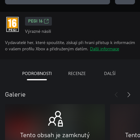
PEGI 16
Výrazné násilí
Vydavatelé her, které spouštíte, získají při hraní přístup k informacím
o vašem profilu Xbox a přidruženým datům.
Další informace
PODROBNOSTI
RECENZE
DALŠÍ
Galerie
Tento obsah je zamknutý
Tent