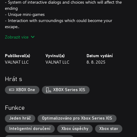
- System of interactive dialogs and choices which will affect the
ending
- Unique mini-games
- Interaction with surroundings which could become your
escape..
Zobrazit více
Get ready for a thrilling psychological horror where one wrong
step can cost you your life.
Publikoval(a)
Vyvinul(a)
Datum vydání
VALNAT LLC
VALNAT LLC
8. 8. 2025
Hrát s
XBOX One
XBOX Series X|S
Funkce
Jeden hráč
Optimalizováno pro Xbox Series X|S
Inteligentní doručení
Xbox úspěchy
Xbox stav