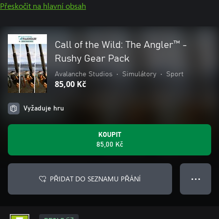
Přeskočit na hlavní obsah
Call of the Wild: The Angler™ -
Rushy Gear Pack
Avalanche Studios
•
Simulátory
•
Sport
85,00 Kč
Vyžaduje hru
KOUPIT
85,00 Kč
PŘIDAT DO SEZNAMU PŘÁNÍ
● ● ●