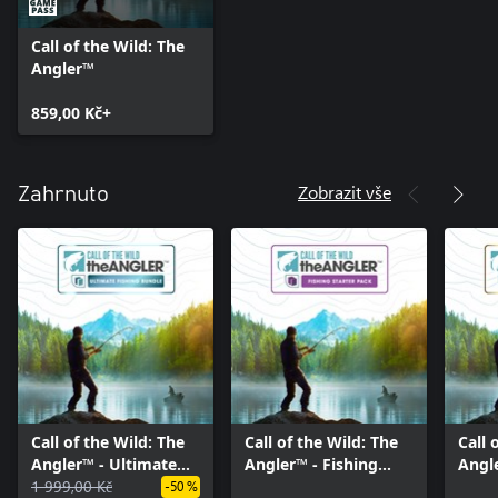
Call of the Wild: The
Angler™
859,00 Kč+
Zobrazit vše
Zahrnuto
Call of the Wild: The
Call of the Wild: The
Call 
Angler™ - Ultimate
Angler™ - Fishing
Angl
Fishing Bundle
1 999,00 Kč
Starter Pack
Fish
-50 %