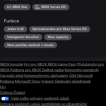
XBOX One
XBOX Series X|S
Funkce
Jeden hráč
Optimalizováno pro Xbox Series X|S
Inteligentní doručení
Xbox úspěchy
Xbox položky uložené v cloudu
XBOX konzole
Hry pro XBOX
XBOX Game Pass
Příslušenství pro
XBOX
Podpora pro XBOX
Zpětná vazba
Komunitní standardy
Varování před fotosenzitivním záchvatem
Účet Microsoft
Podpora Microsoft Storu
Vrácení
Sledování objednávek
Hry
Čeština (Česko)
Vaše volby ochrany osobních údajů
Ochrana osobních údajů spotřebitele ve zdravotnictví