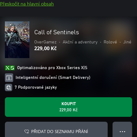
Přeskočit na hlavní obsah
Call of Sentinels
OverGamez
•
Akční a adventury
•
Rolové
•
Jiné
229,00 Kč
Optimalizováno pro Xbox Series X|S
Inteligentní doručení (Smart Delivery)
7 Podporované jazyky
KOUPIT
229,00 Kč
PŘIDAT DO SEZNAMU PŘÁNÍ
● ● ●