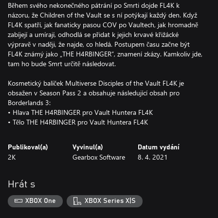
Během svého nekonečného pátrání po Smrti dojde FL4K k
názoru, že Children of the Vault se s ní potýkají každý den. Když
FL4K spatří, jak fanaticky pasou COV po Vaultech, jak hromadně
zabíjejí a umírají, odhodlá se přidat k jejich krvavé křižácké
výpravě v naději, že najde, co hledá. Postupem času začne být
FL4K známý jako „THE H4RBINGER“, znamení zkázy. Kamkoliv jde,
tam ho bude Smrt určitě následovat.
Kosmetický balíček Multiverse Disciples of the Vault FL4K je
obsažen v Season Pass 2 a obsahuje následující obsah pro
Borderlands 3:
• Hlava THE H4RBINGER pro Vault Huntera FL4K
• Tělo THE H4RBINGER pro Vault Huntera FL4K
Publikoval(a)
Vyvinul(a)
Datum vydání
2K
Gearbox Software
8. 4. 2021
Hrát s
XBOX One
XBOX Series X|S