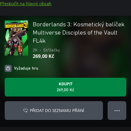
Přeskočit na hlavní obsah
Borderlands 3: Kosmetický balíček
Multiverse Disciples of the Vault
FL4k
2K
•
Střílečky
269,00 Kč
Vyžaduje hru
KOUPIT
269,00 Kč
PŘIDAT DO SEZNAMU PŘÁNÍ
● ● ●