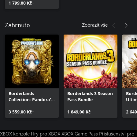
1 799,00 Kč+
Zobrazit vše
Zahrnuto
Borderlands
Borderlands 3 Season
Borde
Collection: Pandora's
Pass Bundle
Ultim
Box
3 559,00 Kč+
1 849,00 Kč
2 649
XBOX konzole
Hry pro XBOX
XBOX Game Pass
Příslušenství pro