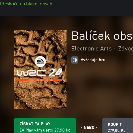
Přeskočit na hlavní obsah
Balíček ob
Electronic Arts
•
Závod
Vyžaduje hru
ZÍSKAT EA PLAY
KOUPIT
- NEBO -
EA Play vám ušetří 27,90 Kč
279,00 Kč