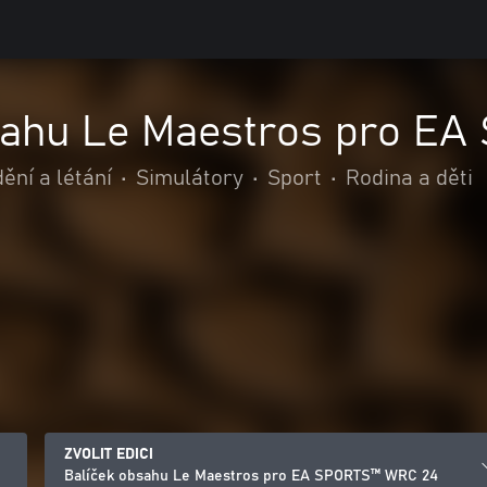
sahu Le Maestros pro E
ění a létání
•
Simulátory
•
Sport
•
Rodina a děti
ZVOLIT EDICI
Balíček obsahu Le Maestros pro EA SPORTS™ WRC 24