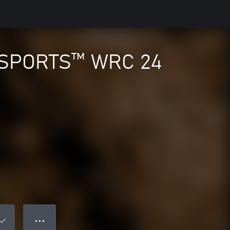
A SPORTS™ WRC 24
● ● ●