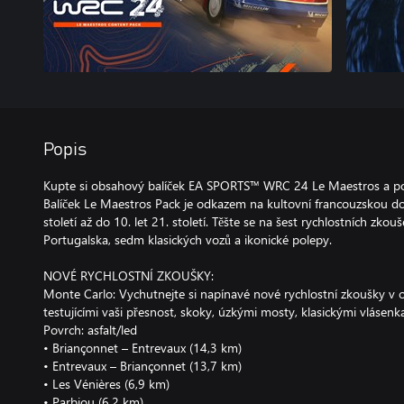
Popis
Kupte si obsahový balíček EA SPORTS™ WRC 24 Le Maestros a pono
Balíček Le Maestros Pack je odkazem na kultovní francouzskou do
století až do 10. let 21. století. Těšte se na šest rychlostních zk
Portugalska, sedm klasických vozů a ikonické polepy.
NOVÉ RYCHLOSTNÍ ZKOUŠKY:
Monte Carlo: Vychutnejte si napínavé nové rychlostní zkoušky v o
testujícími vaši přesnost, skoky, úzkými mosty, klasickými vláse
Povrch: asfalt/led
• Briançonnet – Entrevaux (14,3 km)
• Entrevaux – Briançonnet (13,7 km)
• Les Vénières (6,9 km)
• Parbiou (6,2 km)