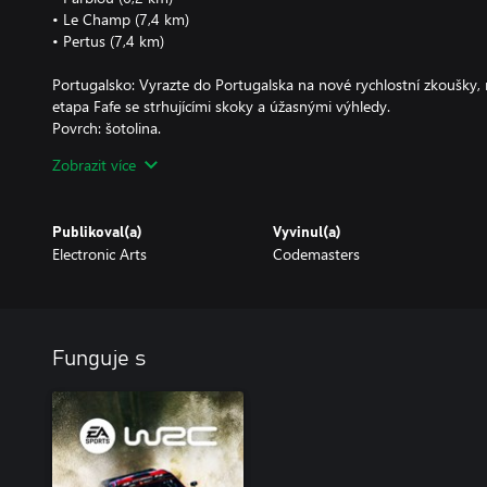
• Le Champ (7,4 km)
• Pertus (7,4 km)
Portugalsko: Vyrazte do Portugalska na nové rychlostní zkoušky, 
etapa Fafe se strhujícími skoky a úžasnými výhledy.
Povrch: šotolina.
• Fafe (11,3 km)
Zobrazit více
• Vila Pouca (11 km)
• Barbosa (5,7 km)
• Passos (5,5 km)
Publikoval(a)
Vyvinul(a)
• Vilela (5,5 km)
Electronic Arts
Codemasters
• Ruivães (5,5 km)
NOVÉ VOZY:
• Citroën Xsara Kit Car
• Peugeot 206 S1600
Funguje s
• Citroën C2 R2 Max
• 2018 Citroën C3 WRC
• 2012 Citroën DS3 WRC
• 2013 Volkswagen Polo R WRC
• Mini Countryman Rally Edition