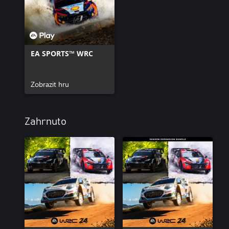
Tento obsahový balíček Le Maestros zavádí do hry novou třídu 
Vyžaduje hru EA SPORTS WRC (prodává se samostatně) a všechny
podpora španělštiny.
EA SPORTS™ WRC
Zobrazit hru
Zahrnuto