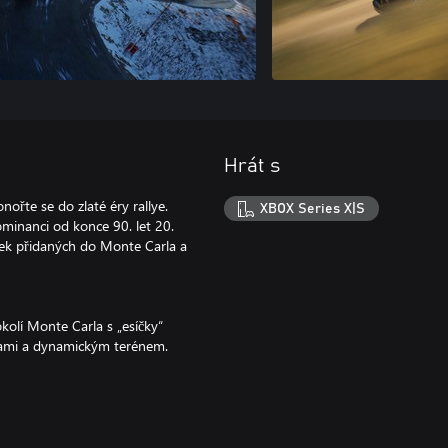
Hrát s
řte se do zlaté éry rallye.
XBOX Series X|S
minanci od konce 90. let 20.
oušek přidaných do Monte Carla a
kolí Monte Carla s „esíčky“
nkami a dynamickým terénem.