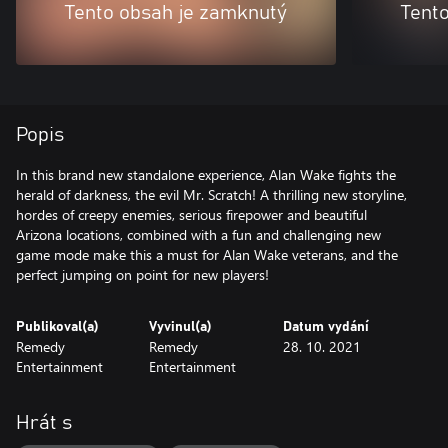
Tento obsah je zamknutý
Tent
Popis
In this brand new standalone experience, Alan Wake fights the
herald of darkness, the evil Mr. Scratch! A thrilling new storyline,
hordes of creepy enemies, serious firepower and beautiful
Arizona locations, combined with a fun and challenging new
game mode make this a must for Alan Wake veterans, and the
perfect jumping on point for new players!
Publikoval(a)
Vyvinul(a)
Datum vydání
Remedy
Remedy
28. 10. 2021
Entertainment
Entertainment
Hrát s