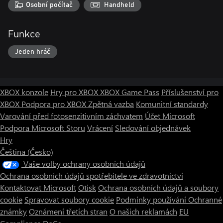
Osobní počítač
Handheld
Funkce
Jeden hráč
XBOX konzole
Hry pro XBOX
XBOX Game Pass
Příslušenství pro
XBOX
Podpora pro XBOX
Zpětná vazba
Komunitní standardy
Varování před fotosenzitivním záchvatem
Účet Microsoft
Podpora Microsoft Storu
Vrácení
Sledování objednávek
Hry
Čeština (Česko)
Vaše volby ochrany osobních údajů
Ochrana osobních údajů spotřebitele ve zdravotnictví
Kontaktovat Microsoft
Otisk
Ochrana osobních údajů a soubory
cookie
Spravovat soubory cookie
Podmínky používání
Ochranné
známky
Oznámení třetích stran
O našich reklamách
EU