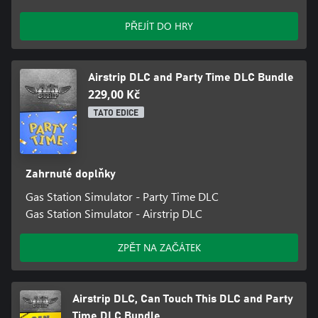
které vám umožní přístup k počítači odkudkoliv. Už nemusíte
běhat napůl benzínovou stanicí, abyste něco zkontrolovali nebo
PŘEJÍT DO HRY
nastavili. A představujeme sběratelské předměty, které můžete
najít po celé hře.
Airstrip DLC and Party Time DLC Bundle
229,00 Kč
TATO EDICE
Zahrnuté doplňky
Gas Station Simulator - Party Time DLC
Gas Station Simulator - Airstrip DLC
ZPĚT NA ZAČÁTEK
Airstrip DLC, Can Touch This DLC and Party
Time DLC Bundle