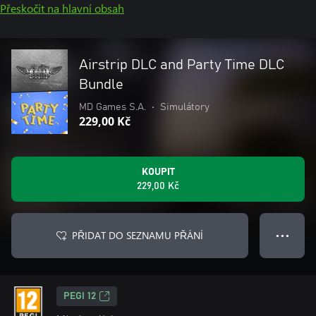
Přeskočit na hlavní obsah
Airstrip DLC and Party Time DLC
Bundle
MD Games S.A.
•
Simulátory
229,00 Kč
KOUPIT
229,00 Kč
PŘIDAT DO SEZNAMU PŘÁNÍ
● ● ●
PEGI 12