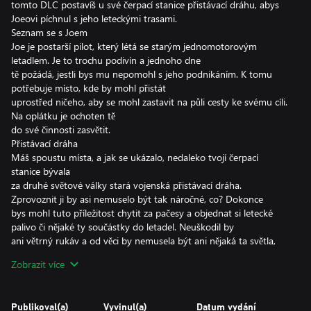
tomto DLC postavíš u své čerpací stanice přistávací dráhu, abys
Joeovi píchnul s jeho leteckými trasami.
Seznam se s Joem
Joe je postarší pilot, který létá se starým jednomotorovým
letadlem. Je to trochu podivín a jednoho dne
tě požádá, jestli bys mu nepomohl s jeho podnikáním. K tomu
potřebuje místo, kde by mohl přistát
uprostřed ničeho, aby se mohl zastavit na půli cesty ke svému cíli.
Na oplátku je ochoten tě
do své činnosti zasvětit.
Přistávací dráha
Máš spoustu místa, a jak se ukázalo, nedaleko tvojí čerpací
stanice bývala
za druhé světové války stará vojenská přistávací dráha.
Zprovoznit ji by asi nemuselo být tak náročné, co? Dokonce
bys mohl tuto příležitost chytit za pačesy a objednat si letecké
palivo či nějaké ty součástky do letadel. Neuškodil by
ani větrný rukáv a od věci by nemusela být ani nějaká ta světla,
protože mu sem tam budeš muset pomoct přistát. Uvidíme, co z
Zobrazit více
toho bude a co má Joe za
lubem...
Publikoval(a)
Vyvinul(a)
Datum vydání
Ve hře se blíží večírek s novým obsahem v tomto bezplatném