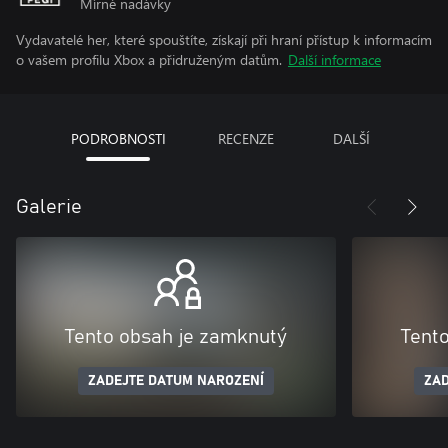
Mírné nadávky
Vydavatelé her, které spouštíte, získají při hraní přístup k informacím
o vašem profilu Xbox a přidruženým datům.
Další informace
PODROBNOSTI
RECENZE
DALŠÍ
Galerie
Tento obsah je zamknutý
Tent
ZADEJTE DATUM NAROZENÍ
ZAD