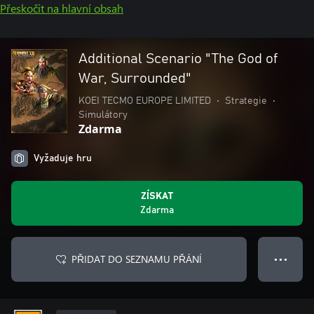
Přeskočit na hlavní obsah
Additional Scenario "The God of
War, Surrounded"
KOEI TECMO EUROPE LIMITED
•
Strategie
•
Simulátory
Zdarma
Vyžaduje hru
ZÍSKAT
Zdarma
PŘIDAT DO SEZNAMU PŘÁNÍ
● ● ●