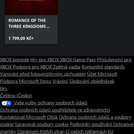
ROMANCE OF THE
THREE KINGDOMS
XIII: Fame and
Strategy Expansion
1 799,00 Kč+
Pack Bundle
XBOX konzole
Hry pro XBOX
XBOX Game Pass
Příslušenství pro
XBOX
Podpora pro XBOX
Zpětná vazba
Komunitní standardy
Varování před fotosenzitivním záchvatem
Účet Microsoft
Podpora Microsoft Storu
Vrácení
Sledování objednávek
Hry
Čeština (Česko)
Vaše volby ochrany osobních údajů
Ochrana osobních údajů spotřebitele ve zdravotnictví
Kontaktovat Microsoft
Otisk
Ochrana osobních údajů a soubory
cookie
Spravovat soubory cookie
Podmínky používání
Ochranné
známky
Oznámení třetích stran
O našich reklamách
EU