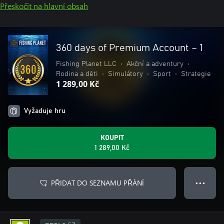
Přeskočit na hlavní obsah
360 days of Premium Account – 1
Fishing Planet LLC
•
Akční a adventury
•
Rodina a děti
•
Simulátory
•
Sport
•
Strategie
1 289,00 Kč
Vyžaduje hru
KOUPIT
1 289,00 Kč
PŘIDAT DO SEZNAMU PŘÁNÍ
● ● ●