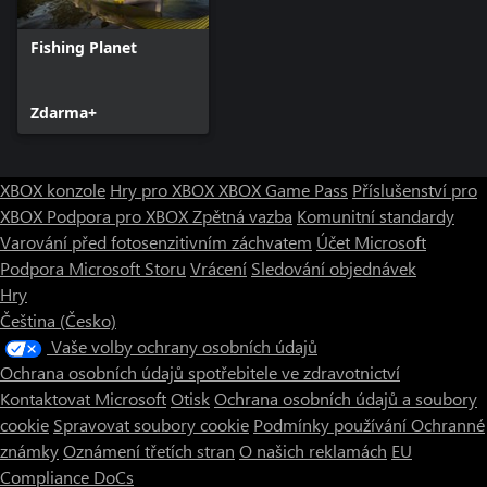
Fishing Planet
Zdarma+
XBOX konzole
Hry pro XBOX
XBOX Game Pass
Příslušenství pro
XBOX
Podpora pro XBOX
Zpětná vazba
Komunitní standardy
Varování před fotosenzitivním záchvatem
Účet Microsoft
Podpora Microsoft Storu
Vrácení
Sledování objednávek
Hry
Čeština (Česko)
Vaše volby ochrany osobních údajů
Ochrana osobních údajů spotřebitele ve zdravotnictví
Kontaktovat Microsoft
Otisk
Ochrana osobních údajů a soubory
cookie
Spravovat soubory cookie
Podmínky používání
Ochranné
známky
Oznámení třetích stran
O našich reklamách
EU
Compliance DoCs