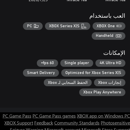
العب باستخدام
PC
XBOX Series X|S
XBOX One
Handheld
الإمكانات
60 fps+
Single player
4K Ultra HD
Smart Delivery
Optimized for Xbox Series X|S
إنجازات Xbox
الحفظ السحابي لـ Xbox
Xbox Play Anywhere
PC Game Pass
PC Game Pass games
XBOX app on Windows PC
XBOX Support
Feedback
Community Standards
Photosensitive
Seizure Warning
Microsoft account
Microsoft Store Support