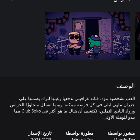
الوصف
العب بشخصية مود، فنانة غرافيتي تدفعها رغبتها لترك بصمتها على
جدران ملهى ليلي في كل فرصة ممكنة. وبينما تتسلل متجاوزًا الحراس
ورواد النادي الثملين، تكتشف أن هناك ما هو أكثر في Club Soko مما
يبدو للوهلة الأولى.
منشور بواسطة
مطورة بواسطة
تاريخ الإصدار
Miracle Tea
Miracle Tea
23‏/7‏/2026