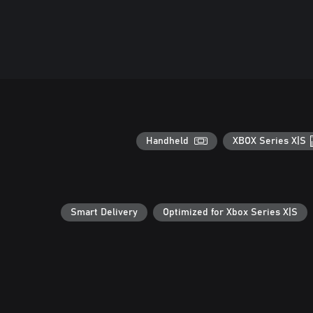
Handheld
XBOX Series X|S
Smart Delivery
Optimized for Xbox Series X|S