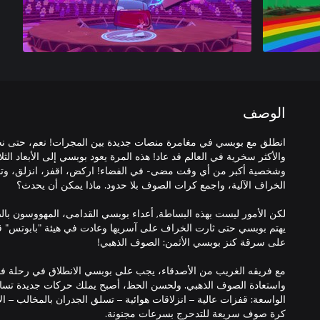
الوصف
انطلق مع بوبسي في مغامرة منصات جديدة بين المجرات! نعم، حتى ن
والأكثر سخرية في العالم قد عاد! هذه المرة يعود بوبسي إلى الأبعاد الث
وشخصية أكبر من أي وقت مضى- في الفضاء! اركض، اقفز، انزلق، وتد
لكن الأمور ليست بهذه البساطة, أعداء بوبسي القدامى، المهووسون ب
يهتم بوبسي حتى ثارت الخراف على آسريها وعادت في هيئة "بابوتس" قا
مع فريقه الغريب من الأصدقاء، يجب على بوبسي الانطلاق في رحلة فضا
واستعادة الصوف الذهبي. ولحسن الحظ، أصبح يملك حركات جديدة تساع
الواسعة: قفزات عالية – انزلاقات هوائية – تسلق الجدران بالمخالب – ا