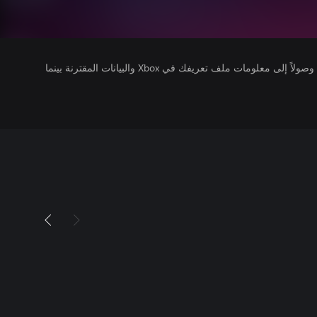
يتلقى ناشرو الألعاب التي تقوم بتشغيلها وصولاً إلى معلومات ملف تعريفك في Xbox والبيانات المقترنة بينما