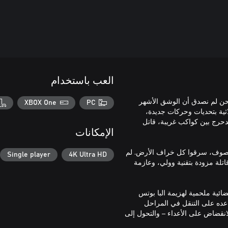
العب باستخدام
حن لم نصدق أن الوشق الأشهر
XBOX One
PC
لاثية بتحديات وحركات جديدة،
حرج بين كواكب غريبة، قاتل
الإمكانات
الصوف، سرقوا كل خراف الأرض. لم
Single player
4K Ultra HD
تلة مزودة بتقنية وولي، وعازمة
ئية ملحمية لهزيمة البا بوتس
ده على التنقل في المراحل
لانقضاض على الأعداء – والتحول إلى