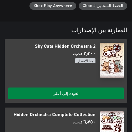
الحفظ السحابي لـ Xbox
Xbox Play Anywhere
المقارنة بين الإصدارات
Shy Cats Hidden Orchestra 2
٢٫٣٠٠ د.ب.‏
هذا الإصدار
العودة إلى أعلى
Hidden Orchestra Complete Collection
٦٫٧٥٠ د.ب.‏