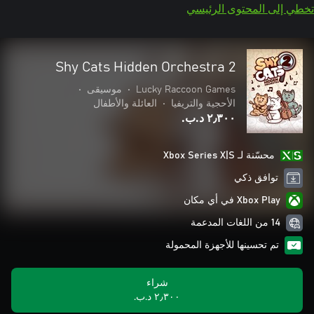
تخطي إلى المحتوى الرئيسي
Shy Cats Hidden Orchestra 2
Lucky Raccoon Games
•
موسيقى
•
الأحجية والتريفيا
•
العائلة والأطفال
٢٫٣٠٠ د.ب.‏
محسّنة لـ Xbox Series X|S
توافق ذكي
Xbox Play في أي مكان
14 من اللغات المدعمة
تم تحسينها للأجهزة المحمولة
شراء
٢٫٣٠٠ د.ب.‏