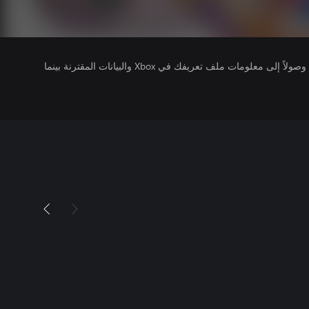
يتلقى ناشرو الألعاب التي تقوم بتشغيلها وصولاً إلى معلومات ملف تعريفك في Xbox والبيانات المقترنة بينما