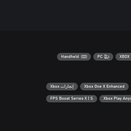
Handheld
PC
XBOX 
Xbox One X Enhanced
إنجازات Xbox
FPS Boost Series X | S
Xbox Play An