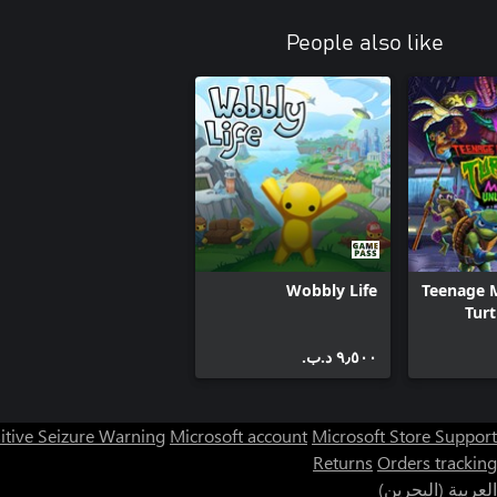
People also like
Wobbly Life
Teenage 
Turt
٩٫٥٠٠ د.ب.‏
itive Seizure Warning
Microsoft account
Microsoft Store Support
Returns
Orders tracking
العربية (البحرين)