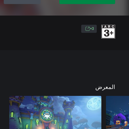
3+
المعرض