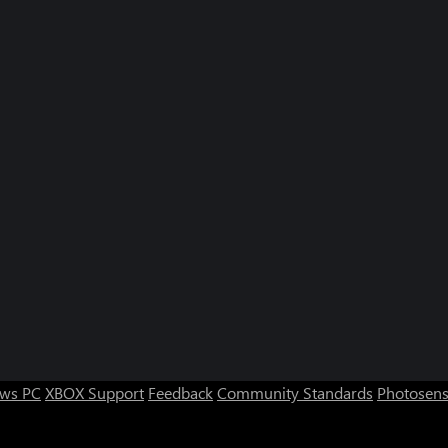
ws PC
XBOX Support
Feedback
Community Standards
Photosens