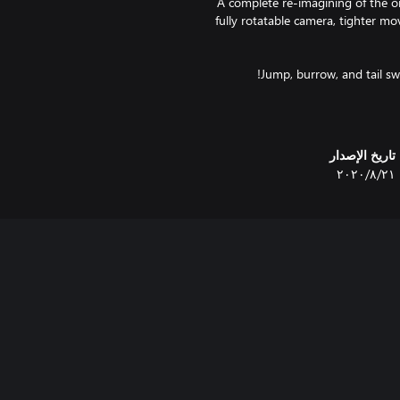
• A complete re-imagining of the o
fully rotatable camera, tighter m
Jump, burrow, and tail swi
تاريخ الإصدار
٢١‏/٨‏/٢٠٢٠