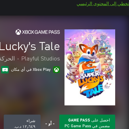
تخطي إلى المحتوى الرئيسي
ucky's Tale
Playful Studios
•
الحركة
Xbox Play في أي مكان
احصل على GAME PASS
شراء
- أو -
مضمن في PC Game Pass
١٢٫٦٤٩ د.ب.‏