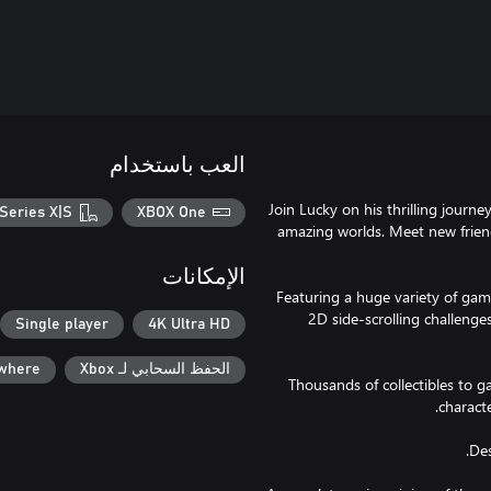
العب باستخدام
Join Lucky on his thrilling journ
Series X|S
XBOX One
amazing worlds. Meet new friend
الإمكانات
• Featuring a huge variety of ga
2D side-scrolling challenge
Single player
4K Ultra HD
الحفظ السحابي لـ Xbox
ywhere
• Thousands of collectibles to 