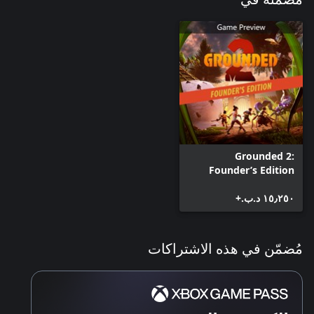
Grounded 2:
Founder’s Edition
١٥٫٢٥٠ د.ب.‏+
مُضمّن في هذه الاشتراكات