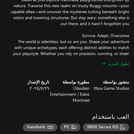
nature. Traverse this new realm on trusty Buggy mounts—your
capable allies—and uncover the mysteries lurking beneath bright
colors and towering structures. But stay wary: something else is
The world is relentless, but so are you. Shape your adventure
with unique archetypes, each offering distinct abilities to match
your playstyle. Whether you rely on precision, cunning, or sheer
strength, you’ll need every advantage to survive against the
إظهار المزيد
منشور بواسطة
مطورة بواسطة
تاريخ الإصدار
The perils of the park are daunting alone, but with friends, every
Xbox Game Studios
Obsidian
٢٩‏/٧‏/٢٠٢٥
challenge becomes an adventure. Work together to build, fight,
Entertainment / Eidos
and uncover the secrets buried beneath the grass. Whether
Montréal
you’re facing danger side by side or continuing your journey in a
العب باستخدام
They scurry, they fight, and now—they help you survive. Hatch,
Handheld
PC
XBOX Series X|S
raise, and ride your own insect friends - Buggies! Saddle up and