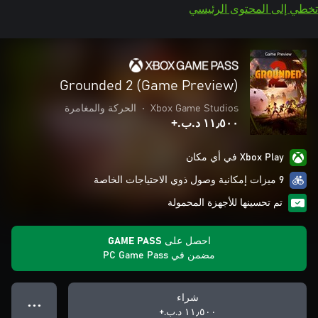
تخطي إلى المحتوى الرئيسي
Grounded 2 (Game Preview)
Xbox Game Studios
•
الحركة والمغامرة
١١٫٥٠٠ د.ب.‏+
Xbox Play في أي مكان
9 ميزات إمكانية وصول ذوي الاحتياجات الخاصة
تم تحسينها للأجهزة المحمولة
احصل على GAME PASS
مضمن في PC Game Pass
شراء
● ● ●
١١٫٥٠٠ د.ب.‏+