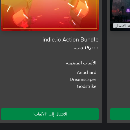
ذا الإصدار
indie.io Action Bundle
١٧٫٠٠٠ د.ب.‏
الألعاب المضمنة
Anuchard
Dreamscaper
Godstrike
الانتقال إلى "الألعاب"