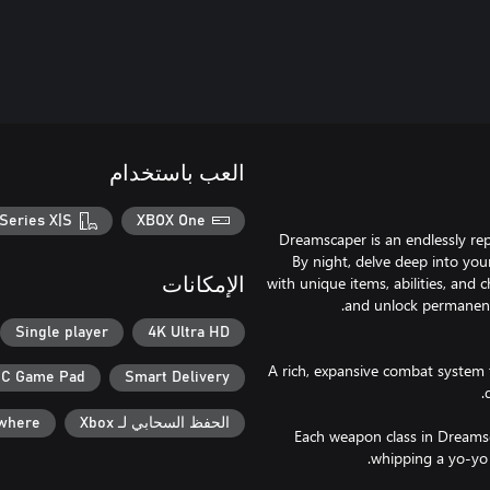
العب باستخدام
Series X|S
XBOX One
Dreamscaper is an endlessly re
By night, delve deep into you
with unique items, abilities, and 
الإمكانات
Single player
4K Ultra HD
A rich, expansive combat system t
C Game Pad
Smart Delivery
الحفظ السحابي لـ Xbox
ywhere
Each weapon class in Dreamsc