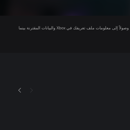
يتلقى ناشرو الألعاب التي تقوم بتشغيلها وصولاً إلى معلومات ملف تعريفك في Xbox والبيانات المقترنة بينما