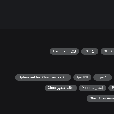
Handheld
PC
XBOX 
Optimized for Xbox Series X|S
120 fps
60 fps+
P
إنجازات Xbox
حالة حضور Xbox
Xbox Play An