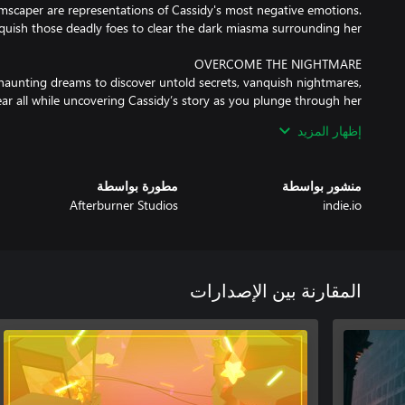
scaper are representations of Cassidy's most negative emotions.
haunting dreams to discover untold secrets, vanquish nightmares,
r all while uncovering Cassidy’s story as you plunge through her
إظهار المزيد
orge friendships with the people around her. Empower Cassidy with
heir hopes and memories to dispel the darkness of her nightmares.
منشور بواسطة
مطورة بواسطة
Afterburner Studios
indie.io
المقارنة بين الإصدارات