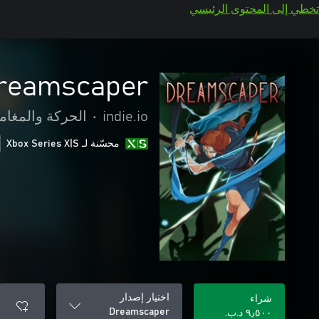
تخطي إلى المحتوى الرئيسي
reamscaper
indie.io
•
الحركة والمغام
محسّنة لـ Xbox Series X|S
اختيار إصدار
شراء
Dreamscaper
٩٫٥٠٠ د.ب.‏