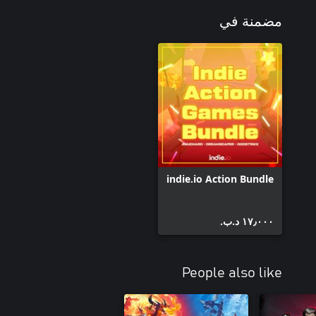
مضمنة في
indie.io Action Bundle
١٧٫٠٠٠ د.ب.‏
People also like