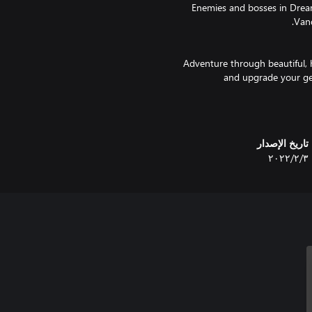
Enemies and bosses in Dream
Adventure through beautiful, 
and upgrade your gea
Live Cassidy's waking life and f
t
تاريخ الإصدار
٣‏/٢‏/٢٠٢٢