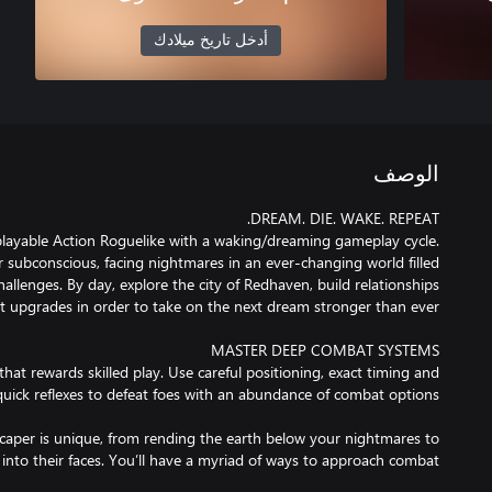
أدخل تاريخ ميلادك
الوصف
playable Action Roguelike with a waking/dreaming gameplay cycle.
r subconscious, facing nightmares in an ever-changing world filled
challenges. By day, explore the city of Redhaven, build relationships
hat rewards skilled play. Use careful positioning, exact timing and
aper is unique, from rending the earth below your nightmares to